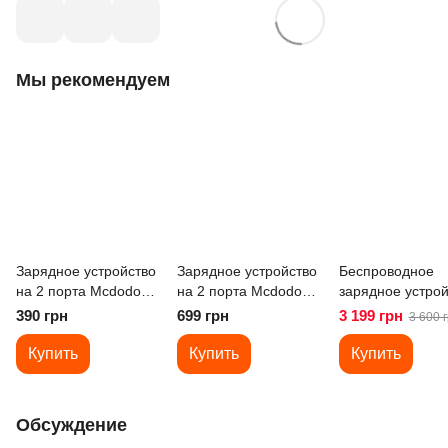
Мы рекомендуем
Зарядное устройство
Зарядное устройство
Беспроводное
на 2 порта Mcdodo
на 2 порта Mcdodo
зарядное устрой
12W 2A Charger +
Nano Series 33W
для мобильного
390 грн
699 грн
3 199 грн
3 600 
кабель Type-C 1m
PD+QC Dual Port
телефона, часов
CH-5072 Black
Charger CH-0151
наушников Mcd
Купить
Купить
Купить
Black
Qi2 3-в-1 CH-51
Обсуждение