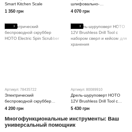
Smart Kitchen Scale
шлифовально-
гравировальная машина
1 350 грн
4 070 грн
HOTO
3
3
Артикул: 78435722
Артикул: 80089910
Электрический
Дрель-шуруповерт HOTO
беспроводной скруббер
12V Brushless Drill Tool с
HOTO Electric Spin Scrubber
набором сверл и кейсом для
4 200 грн
5 430 грн
хранения
Многофункциональные инструменты: Ваш
универсальный помощник