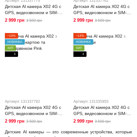
Артикул: 131337775
Артикул: 131337762
Детская AI камера X02 4G с
Детская AI камера X02 4G с
GPS, видеозвонком и SIM-
GPS, видеозвонком и SIM-
картой, камера-телефон для
картой, камера-телефон для
2 999 грн
2 999 грн
3 500 грн
3 500 грн
детей, Android, SOS Blue
детей, Android, SOS Green
−14%
−14%
НОВИНКА
НОВИНКА
ХИТ
ХИТ
3
3
Артикул: 131337782
Артикул: 131335955
Детская AI камера X02 4G с
Детская AI камера X02 4G с
GPS, видеозвонком и SIM-
GPS, видеозвонком и SIM-
картой, камера-телефон для
картой, камера-телефон для
2 999 грн
2 999 грн
3 500 грн
3 500 грн
детей, Android, SOS Pink
детей, Android, SOS Yellow
Детские AI камеры — это современные устройства, которые