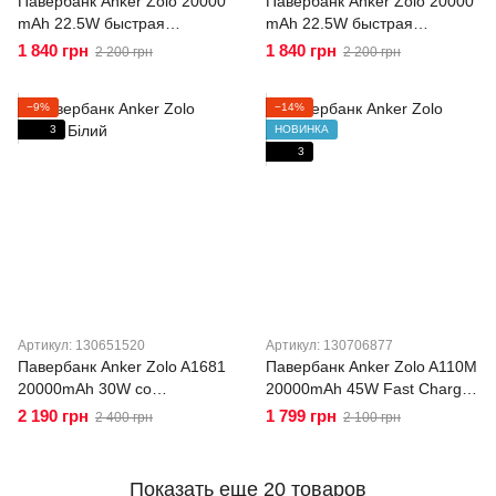
Павербанк Anker Zolo 20000
Павербанк Anker Zolo 20000
mAh 22.5W быстрая
mAh 22.5W быстрая
зарядка, Power Bank для
зарядка, Power Bank для
1 840 грн
1 840 грн
2 200 грн
2 200 грн
телефона, iPhone, Android
телефона, iPhone, Android
A110EP11 Black
A110EP12
−9%
−14%
3
НОВИНКА
3
Артикул: 130651520
Артикул: 130706877
Павербанк Anker Zolo A1681
Павербанк Anker Zolo A110M
20000mAh 30W со
20000mAh 45W Fast Charge
встроенными кабелями
PD с двумя встроенными
2 190 грн
1 799 грн
2 400 грн
2 100 грн
USB-C+ Lightning, Power
кабелями USB-C, дисплей,
Delivery, Fast Charge,
быстрая зарядка Белый
дисплей Белый
Показать еще 20 товаров