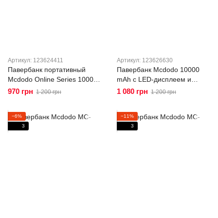
Артикул: 123624411
Артикул: 123626630
Павербанк портативный
Павербанк Mcdodo 10000
Mcdodo Online Series 10000
mAh с LED-дисплеем и
mAh 10.5W MC-4631
быстрой зарядкой 22.5W
970 грн
1 080 грн
1 200 грн
1 200 грн
MC-4220
−6%
−11%
3
3