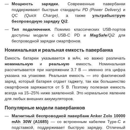
Мощность зарядки.
Современные павербанки
поддерживают быстрые стандарты
PD (Power Delivery)
и
QC (Quick Charge)
, а также
ультрабыструю
беспроводную зарядку Qi2
.
Тип подключения.
Помимо классических USB-портов
доступны модели с USB-C PD и
MagSafe
/Qi2
для
беспроводной зарядки смартфонов.
Номинальная и реальная емкость павербанка
Емкость батареи указывается в мАч, но важно различать
номинальную
и
реальную
емкость. Номинальная
рассчитывается при напряжении 3.7 В — именно эта цифра
указана на упаковке. Реальная емкость — это фактический
заряд, который батарея отдает гаджету, так как большинство
смартфонов заряжаются от 5 В. Поэтому полезная емкость
всегда на 15–25% ниже заявленной. Это нормальное явление
для любых внешних аккумуляторов.
Популярные модели павербанков
Магнитный беспроводной павербанк Anker Zolo 10000
mAh 30W (A1685)
— со встроенным кабелем Type-C и
подставкой, поддерживает быструю зарядку. Отличный