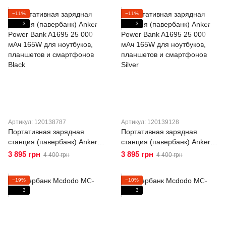
Bank
Bank
−11%
−11%
3
3
Артикул: 120138787
Артикул: 120139128
Портативная зарядная
Портативная зарядная
станция (павербанк) Anker
станция (павербанк) Anker
Power Bank A1695 25 000
Power Bank A1695 25 000
3 895 грн
3 895 грн
4 400 грн
4 400 грн
мАч 165W для ноутбуков,
мАч 165W для ноутбуков,
планшетов и смартфонов
планшетов и смартфонов
−19%
−10%
Black
Silver
3
3