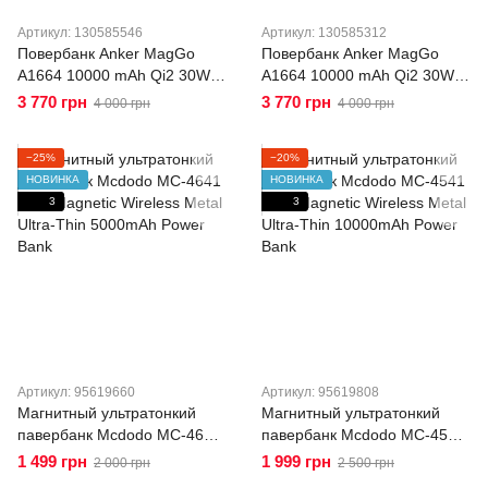
Артикул: 130585546
Артикул: 130585312
Повербанк Anker MagGo
Повербанк Anker MagGo
A1664 10000 mAh Qi2 30W,
A1664 10000 mAh Qi2 30W,
магнитный Power Bank с
магнитный Power Bank с
3 770 грн
3 770 грн
4 000 грн
4 000 грн
USB-C PD для iPhone
USB-C PD для iPhone
(MagSafe) и Android White
(MagSafe) и Android Black
−25%
−20%
НОВИНКА
НОВИНКА
3
3
Артикул: 95619660
Артикул: 95619808
Магнитный ультратонкий
Магнитный ультратонкий
павербанк Mcdodo MC-4641
павербанк Mcdodo MC-4541
20W Magnetic Wireless Metal
20W Magnetic Wireless Metal
1 499 грн
1 999 грн
2 000 грн
2 500 грн
Ultra-Thin 5000mAh Power
Ultra-Thin 10000mAh Power