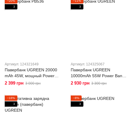
−20%
−11%
3
3
Артикул: 124321649
Артикул: 124325067
Павербанк UGREEN 20000
Павербанк UGREEN
mAh 45W, мощный Power
10000mAh 55W Power Bank
Bank для телефона,
для телефону та планшета
2 399 грн
2 930 грн
3 000 грн
3 300 грн
планшета и ноутбука PB536
со встроенным USB-C
Gray
кабелем PB727 Gray
−16%
−8%
3
3