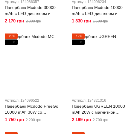
Артикул: 124086357
Артикул: 124096234
Павербанк Mcdodo 30000
Павербанк Mcdodo 10000
mAh с LED-дисплеем и
mAh с LED-дисплеем и
быстрой зарядкой 22.5W
быстрой зарядкой PD 30W
2 170 грн
1 330 грн
2 300 грн
1 500 грн
MC-4240
MC-3850
−20%
−19%
3
3
Артикул: 124096522
Артикул: 124321316
Павербанк Mcdodo FreeGo
Повербанк UGREEN 10000
10000 mAh 30W со
mAh 20W c магнитной
встроенным выдвижным
беспроводной зарядкой
1 750 грн
2 199 грн
2 200 грн
2 700 грн
USB-C кабелем и LED-
MagSafe PB561 Black
дисплеем MC-3870