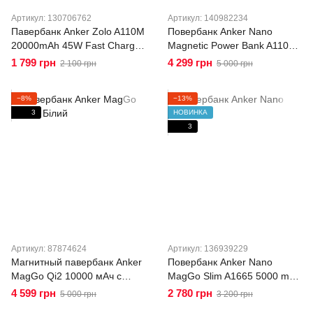
Артикул: 130706762
Артикул: 140982234
Павербанк Anker Zolo A110M
Повербанк Anker Nano
20000mAh 45W Fast Charge
Magnetic Power Bank A110Z
PD с двумя встроенными
10000mAh 27W MagSafe Qi
1 799 грн
4 299 грн
2 100 грн
5 000 грн
кабелями USB-C, дисплей,
Wireless с подставкой и
быстрая зарядка Черный
дисплеем Black
−8%
−13%
3
НОВИНКА
3
Артикул: 87874624
Артикул: 136939229
Магнитный павербанк Anker
Повербанк Anker Nano
MagGo Qi2 10000 мАч с
MagGo Slim A1665 5000 mAh
ультрабыстрой зарядкой
ультратонкий магнитный Qi2
4 599 грн
2 780 грн
5 000 грн
3 200 грн
MagSafe, смарт-дисплеем и
MagSafe 20W Black