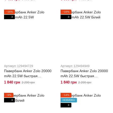
мАч 165W для ноутбуков,
мАч 165W для ноутбуков,
планшетов и смартфонов
планшетов и смартфонов
−16%
−16%
Black
Silver
3
3
Артикул: 129494729
Артикул: 129494949
Павербанк Anker Zolo 20000
Павербанк Anker Zolo 20000
mAh 22.5W быстрая
mAh 22.5W быстрая
зарядка, Power Bank для
зарядка, Power Bank для
1 840 грн
1 840 грн
2 200 грн
2 200 грн
телефона, iPhone, Android
телефона, iPhone, Android
A110EP11 Black
A110EP12
−9%
−14%
3
НОВИНКА
3