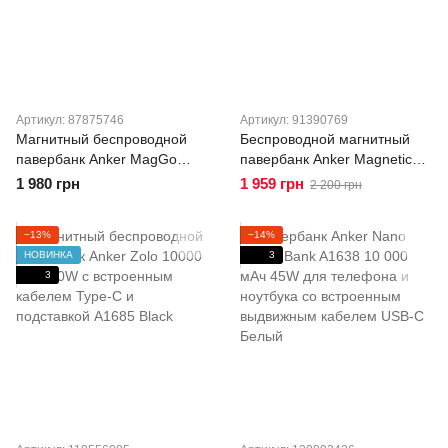
Артикул: 87875746
Артикул: 91390769
Магнитный беспроводной
Беспроводной магнитный
павербанк Anker MagGo
павербанк Anker Magnetic
A1618 5000 mAh 12W с
battery 622 (MagGo) 5000
1 980 грн
1 959 грн
2 200 грн
подставкой Black
мАч с подставкой Black
(A1614)
−13%
−14%
НОВИНКА
3
3