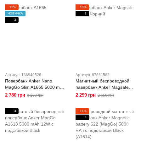
подставкой White (A1654)
−13%
−13%
НОВИНКА
3
3
Артикул: 136940626
Артикул: 87861582
Повербанк Anker Nano
Магнитный беспроводной
MagGo Slim A1665 5000 mAh
павербанк Anker Magsafe
ультратонкий магнитный Qi2
A1652 10000 mAh с
2 780 грн
2 299 грн
3 200 грн
2 650 грн
MagSafe 20W White
подставкой Black
3
−11%
3