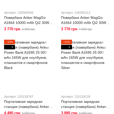
Артикул: 130585546
Артикул: 130585312
Повербанк Anker MagGo
Повербанк Anker MagGo
A1664 10000 mAh Qi2 30W,
A1664 10000 mAh Qi2 30W,
магнитный Power Bank с
магнитный Power Bank с
3 770 грн
3 770 грн
4 000 грн
4 000 грн
USB-C PD для iPhone
USB-C PD для iPhone
(MagSafe) и Android White
(MagSafe) и Android Black
−10%
−11%
3
3
Артикул: 120138787
Артикул: 120139128
Портативная зарядная
Портативная зарядная
станция (павербанк) Anker
станция (павербанк) Anker
Power Bank A1695 25 000
Power Bank A1695 25 000
4 495 грн
3 895 грн
5 000 грн
4 400 грн