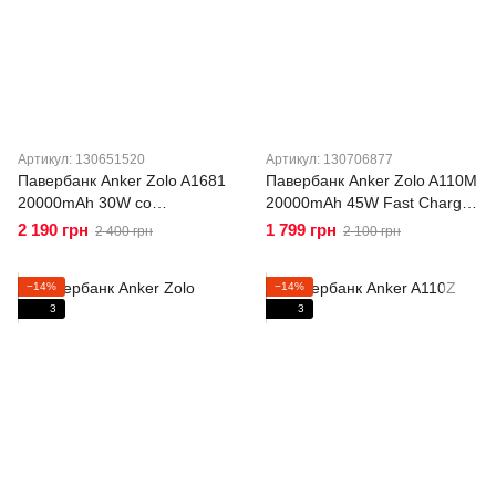
Артикул: 130651520
Артикул: 130706877
Павербанк Anker Zolo A1681
Павербанк Anker Zolo A110M
20000mAh 30W со
20000mAh 45W Fast Charge
встроенными кабелями
PD с двумя встроенными
2 190 грн
1 799 грн
2 400 грн
2 100 грн
USB-C+ Lightning, Power
кабелями USB-C, дисплей,
Delivery, Fast Charge,
быстрая зарядка Белый
−14%
−14%
дисплей Белый
3
3