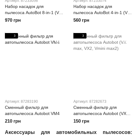
Артикул: 87233056
Артикул: 87233074
Набор насадок для
Набор насадок для
пылесоса AutoBot 8-in-1 (VX
пылесоса AutoBot 4-in-1 (VX
max, VX2)
Max, VX, VX2, Vmini Max, V3)
970 грн
560 грн
3
3
Артикул: 87283190
Артикул: 87282673
Сменный фильтр для
Сменный фильтр для
автопылесоса Autobot VM4
автопылесоса Autobot (VX
max, VX2, Vmini max2)
210 грн
150 грн
Аксессуары для автомобильных пылесосов: