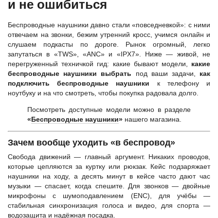
и не ошибиться
Беспроводные наушники давно стали «повседневкой»: с ними
отвечаем на звонки, бежим утренний кросс, учимся онлайн и
слушаем подкасты по дороге. Рынок огромный, легко
запутаться в «TWS», «ANC» и «IPX7». Ниже — живой, не
перегруженный техничкой гид: какие бывают модели,
какие
беспроводные наушники выбрать
под ваши задачи,
как
подключить беспроводные наушники
к телефону и
ноутбуку и на что смотреть, чтобы покупка радовала долго.
Посмотреть доступные модели можно в разделе
«
Беспроводные наушники
»
нашего магазина.
Зачем вообще уходить «в беспровод»
Свобода движений — главный аргумент. Никаких проводов,
которые цепляются за куртку или рюкзак. Кейс подзаряжает
наушники на ходу, а десять минут в кейсе часто дают час
музыки — спасает, когда спешите. Для звонков — двойные
микрофоны с шумоподавлением (ENC), для учёбы —
стабильная синхронизация голоса и видео, для спорта —
водозащита и надёжная посадка.