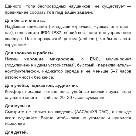
Единого «топа беспроводных наушников» не существует —
правильнее собрать
топ под ваши задачи
.
Для бега и спорта.
Надёжная фиксация (вкладыши-«крючки», «ушки» или open-
ear), водозащита
IPX4–IPX7
, лёгкий вес, понятное управление
вслепую. Плюс прозрачный режим (ambient), чтобы слышать
окружение.
Для звонков и работы.
Нужны
хорошие микрофоны с ENC
, мультипоинт
(подключение к двум устройствам), быстрый «переключатель»
ноутбук/телефон, индикатор заряда и не меньше 5–7 часов
автономности без кейса.
Для учёбы, подкастов, аудиокниг.
Комфорт посадки, чёткая речь, удобные кнопки паузы. Если
слушаете много — кейс на 20–30 часов суммарно.
Для музыки.
Смотрите не только на «кодеки» (AAC/aptX/LDAC), а прежде
всего слушайте. Важно, чтобы звук не утомлял и нравился
лично вам.
Для детей.