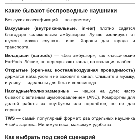
Какие бывают беспроводные наушники
Без сухих классификаций — по-простому.
Вакуумные (внутриканальные, in-ear)
плотно садятся
благодаря силиконовым амбушюрам. Лучше изолируют от
шумов, можно слушать тише. Хороши для города и
транспорта.
Вкладыши (earbuds)
— «без амбушюр», как классические
EarPods. Лёгкие, не перекрывают канал, но изоляция слабее.
Открытые (open-ear, костная/воздушная проводимость)
держатся на/за ухом и не заходят в канал. Слышите и музыку,
и улицу — идеальны для бега и велосипеда.
Накладные/полноразмерные
— чашки на дуге; часто
бывают с активным шумоподавлением (ANC). Комфортны для
долгой работы за ноутбуком или перелётов, но не для
спринта.
TWS
— самый популярный формат: два отдельных наушника
+ кейс-зарядка. Минимум веса, максимум удобства.
Как выбрать под свой сценарий