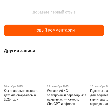
Добавьте первый отзыв
Новый комментарий
Другие записи
16 ноября 2025
23 сентября 2025
10 сентября 2
Как правильно выбрать
Wooask A9 4G:
Гаджеты и 
детские смарт-часы в
электронный переводчик в
для водител
2025 году
наушниках — камера,
гарнитура, 
ChatGPT и офлайн
зарядка и 