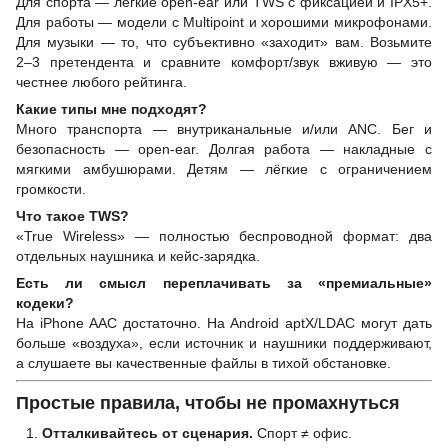
Для спорта — лёгкие open-ear или TWS с фиксацией и IPX5+.
Для работы — модели с Multipoint и хорошими микрофонами.
Для музыки — то, что субъективно «заходит» вам. Возьмите
2–3 претендента и сравните комфорт/звук вживую — это
честнее любого рейтинга.
Какие типы мне подходят?
Много транспорта — внутриканальные и/или ANC. Бег и
безопасность — open-ear. Долгая работа — накладные с
мягкими амбушюрами. Детям — лёгкие с ограничением
громкости.
Что такое TWS?
«True Wireless» — полностью беспроводной формат: два
отдельных наушника и кейс-зарядка.
Есть ли смысл переплачивать за «премиальные»
кодеки?
На iPhone AAC достаточно. На Android aptX/LDAC могут дать
больше «воздуха», если источник и наушники поддерживают,
а слушаете вы качественные файлы в тихой обстановке.
Простые правила, чтобы не промахнуться
Отталкивайтесь от сценария.
Спорт ≠ офис.