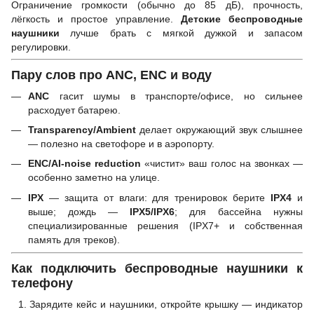
Ограничение громкости (обычно до 85 дБ), прочность,
лёгкость и простое управление.
Детские беспроводные
наушники
лучше брать с мягкой дужкой и запасом
регулировки.
Пару слов про ANC, ENC и воду
ANC
гасит шумы в транспорте/офисе, но сильнее
расходует батарею.
Transparency/Ambient
делает окружающий звук слышнее
— полезно на светофоре и в аэропорту.
ENC/AI-noise reduction
«чистит» ваш голос на звонках —
особенно заметно на улице.
IPX
— защита от влаги: для тренировок берите
IPX4
и
выше; дождь —
IPX5/IPX6
; для бассейна нужны
специализированные решения (IPX7+ и собственная
память для треков).
Как подключить беспроводные наушники к
телефону
Зарядите кейс и наушники, откройте крышку — индикатор