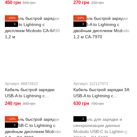
Mcdodo USB-A to Lightning
дисплеем Mcdodo CA-6570
450 грн
270 грн
500 грн
330 грн
CA-2263
1,2 м
−20%
−10%
3
3
Артикул: 96872622
Артикул: 112127071
Кабель быстрой зарядки
Кабель быстрой зарядки 3A
USB-A to Lightning с
USB-A to Lightning с
дисплеем Mcdodo CA-6490
двойным дисплеем Mcdodo
240 грн
630 грн
300 грн
700 грн
1,2 м
1,2 м CA-7970
−10%
3
3