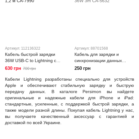
Артикул: 112136322
Артикул: 88701568
Кабель быстрой зарядки
Кабель для зарядки и
36W USB-C to Lightning с
синхронизации данных
двойным дисплеем Mcdodo
Mcdodo USB-C to Lightning
630 грн
250 грн
700 грн
1,2 м CA-7990
36W 3m CA-5632
Кабели Lightning разработаны специально для устройств
Apple и обеспечивают стабильную зарядку и быструю
передачу данных. В каталоге Persimon вы найдете
оригинальные и надежные кабели для iPhone и iPad:
стандартные, усиленные, с поддержкой быстрой зарядки, а
также модели разной длины. Покупая кабель Lightning у нас,
вы получаете качественный аксессуар с гарантией и
доставкой по всей Украине.