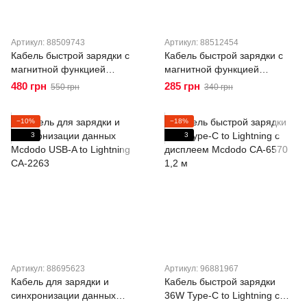
Артикул: 88509743
Артикул: 88512454
Кабель быстрой зарядки с
Кабель быстрой зарядки с
магнитной функцией
магнитной функцией
Mcdodo USB-A to Lightning
Mcdodo USB-C to Lightning
480 грн
285 грн
550 грн
340 грн
3A Magnetic Self-Winding
36W Magnetic Self-Winding
Data Cable 1.2m CA-6000
Data Cable 1.2m CA-2010
−10%
−18%
3
3
Артикул: 88695623
Артикул: 96881967
Кабель для зарядки и
Кабель быстрой зарядки
синхронизации данных
36W Type-C to Lightning с