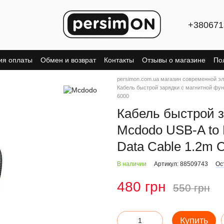
+380671
ия оплаты
Обмен и возврат
Контакты
Отзывы о магазине
По
persimon.com.ua магазин современной э
Кабель быстрой зарядки с магнитной функц
6000
Кабель быстрой з
Mcdodo USB-A to L
Data Cable 1.2m 
В наличии
Артикул: 88509743
Ос
480 грн
550 грн
Купить