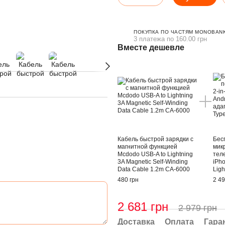
ПОКУПКА ПО ЧАСТЯМ MONOBANK
3 платежа по 160.00 грн
Вместе дешевле
Кабель быстрой зарядки с
Бес
магнитной функцией
мик
Mcdodo USB-A to Lightning
тел
3A Magnetic Self-Winding
iPh
Data Cable 1.2m CA-6000
Lig
480 грн
2 49
2 681 грн
2 979 грн
Доставка
Оплата
Гара