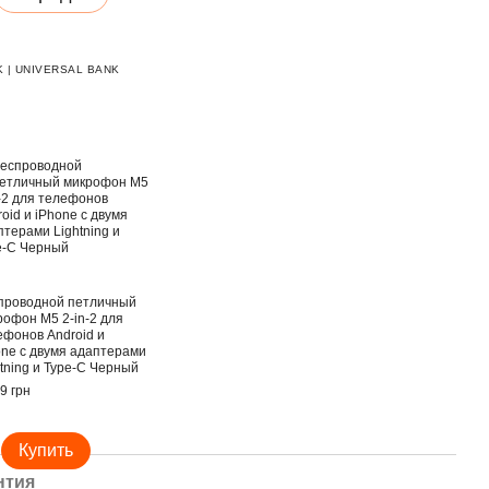
 | UNIVERSAL BANK
проводной петличный
рофон M5 2-in-2 для
ефонов Android и
one с двумя адаптерами
htning и Type-C Черный
9 грн
Купить
нтия