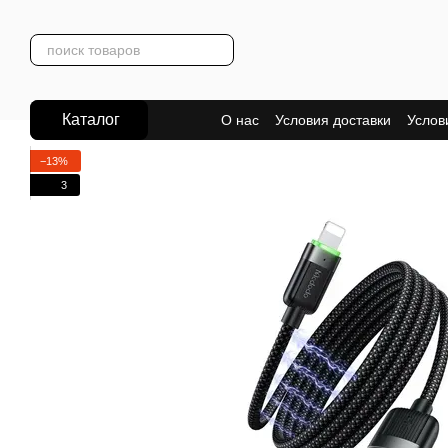
Перейти к основному контенту
Каталог
О нас
Условия доставки
Услов
−13%
3