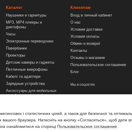
Каталог
Клиентам
Наушники и гарнитуры
Вход в личный кабинет
MP3, MP4 плееры и
О нас
диктофоны
Условия доставки
Часы
Условия оплаты
Электронные переводчики
Обмен и возврат
Павербанки
Контакты
Проекторы
Отзывы о магазине
Детские камеры и гаджеты
Пользовательское соглашение
Петличные микрофоны
Блог
Кабелі та адаптери
Зарядные устройства
Мы в соцсетях
Аксессуары для мобильных
телефонов и смартфонов
Техника и инструменты
Аксессуары для ПК и
етингових і статистичних цілей, а також для безпечної та оптимал
ноутбуков
х вашого браузера. Натисніть на кнопку «Согласиться», щоб дати зг
жна ознайомитися на сторінці
Пользовательское соглашение
.