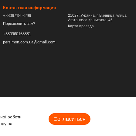
Контактная информация
+380671898296
21027, Украина, г. Винница, улица
Агатангела Крымского, 46
Перезвонить вам?
Карта проезда
+380960168881
persimon.com.ua@gmail.com
ьної роботи
Согласиться
оду на