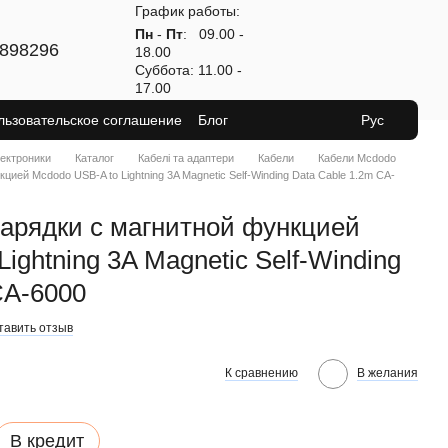
График работы:
Пн
-
Пт
: 09.00 -
898296
18.00
Суббота: 11.00 -
17.00
льзовательское соглашение
Блог
Рус
лектроники
Каталог
Кабелі та адаптери
Кабели
Кабели Mcdodo
ией Mcdodo USB-A to Lightning 3A Magnetic Self-Winding Data Cable 1.2m CA-
арядки с магнитной функцией
ightning 3A Magnetic Self-Winding
CA-6000
тавить отзыв
К сравнению
В желания
В кредит