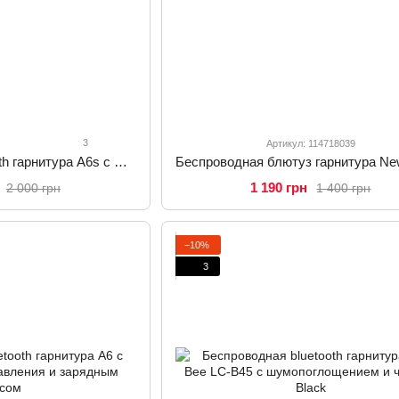
3
Артикул: 114718039
Беспроводная bluetooth гарнитура A6s с функцией шумоподавления и кейсом для хранения
1 190 грн
2 000 грн
1 400 грн
−10%
3