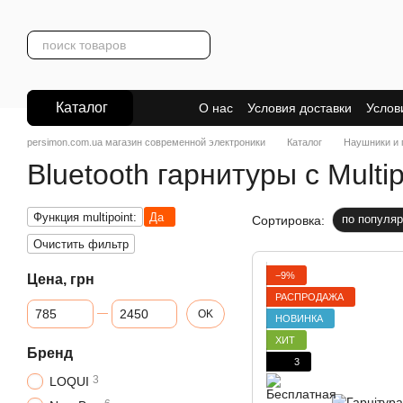
Перейти к основному контенту
Каталог
О нас
Условия доставки
Услов
persimon.com.ua магазин современной электроники
Каталог
Наушники и 
Bluetooth гарнитуры с Multip
Функция multipoint:
Да
по популяр
Сортировка:
Очистить фильтр
−9%
Цена, грн
РАСПРОДАЖА
От Цена, грн
До Цена, грн
OK
НОВИНКА
ХИТ
Бренд
3
3
LOQUI