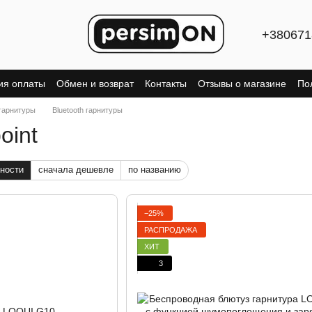
+380671
ия оплаты
Обмен и возврат
Контакты
Отзывы о магазине
По
гарнитуры
Bluetooth гарнитуры
oint
ности
сначала дешевле
по названию
−25%
РАСПРОДАЖА
ХИТ
3