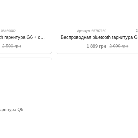
2
 108469002
Артикул: 65797159
Беспроводная bluetooth гарнитура G6 + case с шумоподавлением и длительным временем работы
1 899 грн
2 500 грн
2 000 грн