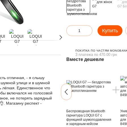
Купить
ПОКУПКА ПО ЧАСТЯМ MONOBANK
3 платежа по 470.00 грн
Вместе дешевле
ть отличная, - я слышу
 шумной улице и в шумной
 лёгкая. Единственное что
тобы включался не голосовой
вное, не потерять зарядный
👌. Магазину респект -
Беспроводная bluetooth
Уни
гарнитура LOQUI G7 с
авт
функцией шумоподавления
для
и зарядным кейсом
849