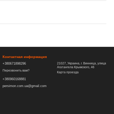
Контактная информация
+380671898296
21027, Украина, г. Винница, улица
Агатангела Крымского, 46
Перезвонить вам?
Карта проезда
+380960168881
persimon.com.ua@gmail.com