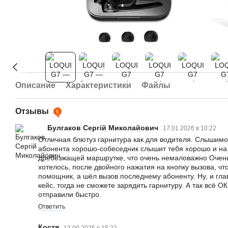
Описание
Характеристики
Файлы
Отзывы
6
Булгаков Сергій Миколайович
17.01.2026 в 10:22
Отличная блютуз гарнитура как для водителя. Слышимос
абонента хорошо-собеседник слышит тебя хорошо и на
дребезжащей маршрутке, что очень немаловажно Очень
хотелось, после двойного нажатия на кнопку вызова, ч
помощник, а шёл вызов последнему абоненту. Ну, и гла
кейс, тогда не сможете зарядить гарнитуру. А так всё ОК
отправили быстро.
Ответить
Костя
13.09.2025 в 15:22