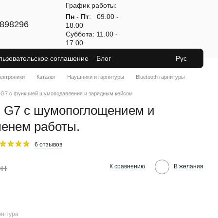
График работы:
Пн
-
Пт
: 09.00 -
898296
18.00
Суббота: 11.00 -
17.00
льзовательское соглашение
Блог
Рус
лектроники
Каталог
Наушники и гарнитуры
Bluetooth гарнитуры
I G7 с функцией шумоподавления и зарядным кейсом
з G7 с шумопоглощением и
енем работы.
6 отзывов
рн
К сравнению
В желания