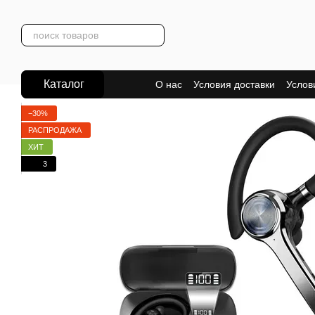
Перейти к основному контенту
Каталог
О нас
Условия доставки
Услов
−30%
РАСПРОДАЖА
ХИТ
3