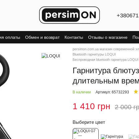
+380671
ия оплаты
Обмен и возврат
Контакты
Отзывы о магазине
По
persimon.com.ua магазин современной э
Bluetooth гарнитуры LOQUI
Беспроводная bluetooth гарнитура LOQU
Гарнитура блюту
длительным врем
В наличии
Артикул: 65732293
1 410 грн
2 000 г
Выберите цвет