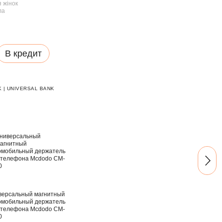
В кредит
 | UNIVERSAL BANK
Вме
версальный магнитный
Бесп
омобильный держатель
гарн
 телефона Mcdodo CM-
функ
0
и за