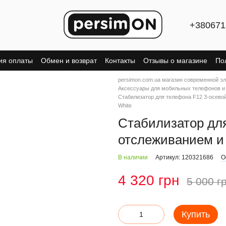
+380671
ия оплаты
Обмен и возврат
Контакты
Отзывы о магазине
По
persimon.com.ua магазин современной э
Аксессуары для мобильных телефонов и
Стабилизатор для телефона F12 3-осево
White
Стабилизатор для
отслеживанием и
В наличии
Артикул: 120321686
О
4 320 грн
5 000 г
Купить