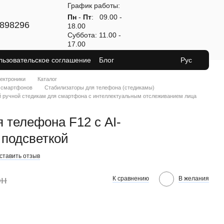
График работы:
Пн
-
Пт
: 09.00 -
898296
18.00
Суббота: 11.00 -
17.00
льзовательское соглашение
Блог
Рус
лектроники
Каталог
 смартфонов
Стабилизаторы для телефона (стедикамы)
й ручной стедикам для смартфона с интеллектуальным отслеживанием лица
 телефона F12 с AI-
 подсветкой
ставить отзыв
рн
К сравнению
В желания