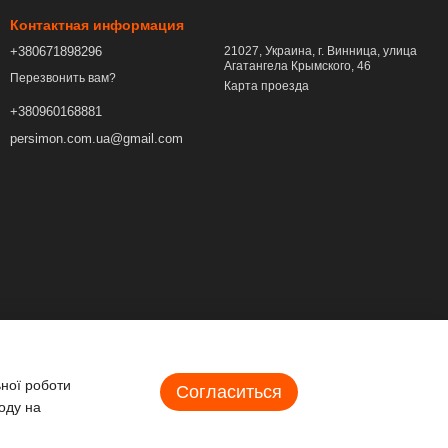
Контактная информация
+380671898296
21027, Украина, г. Винница, улица
Агатангела Крымского, 46
Перезвонить вам?
Карта проезда
+380960168881
persimon.com.ua@gmail.com
ьної роботи
Согласиться
оду на