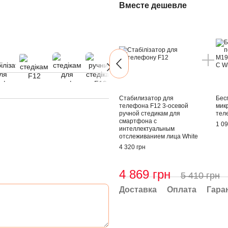
Вместе дешевле
Стабилизатор для
Бес
телефона F12 3-осевой
мик
ручной стедикам для
тел
смартфона с
1 09
интеллектуальным
отслеживанием лица White
4 320 грн
4 869 грн
5 410 грн
Доставка
Оплата
Гара