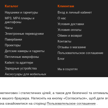
Каталог
Клиентам
Наушники и гарнитуры
Вход в личный кабинет
MP3, MP4 плееры и
О нас
диктофоны
Условия доставки
Часы
Условия оплаты
Электронные переводчики
Обмен и возврат
Павербанки
Контакты
Проекторы
Отзывы о магазине
Детские камеры и гаджеты
Пользовательское соглашение
Петличные микрофоны
Блог
Кабелі та адаптери
Зарядные устройства
Мы в соцсетях
Аксессуары для мобильных
телефонов и смартфонов
Техника и инструменты
Аксессуары для ПК и
етингових і статистичних цілей, а також для безпечної та оптимал
ноутбуков
х вашого браузера. Натисніть на кнопку «Согласиться», щоб дати зг
жна ознайомитися на сторінці
Пользовательское соглашение
.