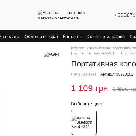
+380671
ия оплаты
Обмен и возврат
Контакты
Отзывы о магазине
По
persimon.com.ua магазин современной э
Портативные колонки AWEI
Портатив
Портативная коло
Нет в наличии
Артикул: 80923101
1 109 грн
1 690 г
Выберите цвет