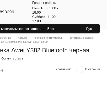
График работы:
Пн
-
Пт
: 09.00 -
898296
18.00
Суббота: 11.00 -
17.00
льзовательское соглашение
Блог
Рус
лектроники
Каталог
Техника и инструменты
Портативные колонки
ная Bluetooth колонка Awei Y382 Чёрная
нка Awei Y382 Bluetooth черная
Оставить отзыв
рн
К сравнению
В желания