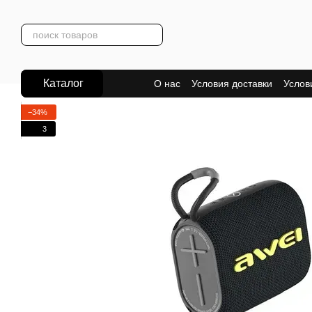
Перейти к основному контенту
Каталог
О нас
Условия доставки
Услов
−34%
3