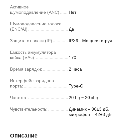
Активное
шумоподавление (ANC)
Нет
Шумоподавление голоса
(ENC/AI)
Да
Защита от влаги (IP)
IPX6 - Мощная струя
Емкость аккумулятора
кейса (мАч):
170
Время зарядки:
2 часа
Интерфейс зарядного
порта:
Type-C
Частота:
20 Гц ~ 20 кГц
Чувствительность:
Динамик – 90±3 дБ,
микрофон – 42±3 дБ
Описание