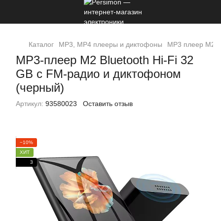
Каталог
MP3, MP4 плееры и диктофоны
MP3 плеер M2 Bl
MP3-плеер M2 Bluetooth Hi-Fi 32
GB с FM-радио и диктофоном
(черный)
Артикул:
93580023
Оставить отзыв
−10%
ХИТ
3