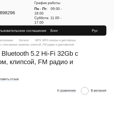
График работы:
Пн
-
Пт
: 09.00 -
898296
18.00
Суббота: 11.00 -
17.00
льзовательское соглашение
Блог
Рус
лектроники
Каталог
MP3, MP4 плееры и диктофоны
Gb с сенсорным экраном, клипсой, FM радио и диктофоном
luetooth 5.2 Hi-Fi 32Gb с
м, клипсой, FM радио и
тавить отзыв
К сравнению
В желания