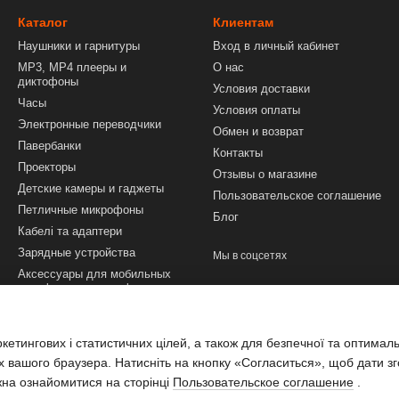
Каталог
Клиентам
Наушники и гарнитуры
Вход в личный кабинет
MP3, MP4 плееры и
О нас
диктофоны
Условия доставки
Часы
Условия оплаты
Электронные переводчики
Обмен и возврат
Павербанки
Контакты
Проекторы
Отзывы о магазине
Детские камеры и гаджеты
Пользовательское соглашение
Петличные микрофоны
Блог
Кабелі та адаптери
Зарядные устройства
Мы в соцсетях
Аксессуары для мобильных
телефонов и смартфонов
Техника и инструменты
Аксессуары для ПК и
етингових і статистичних цілей, а також для безпечної та оптимал
ноутбуков
х вашого браузера. Натисніть на кнопку «Согласиться», щоб дати зг
жна ознайомитися на сторінці
Пользовательское соглашение
.