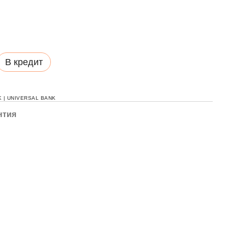
В кредит
 | UNIVERSAL BANK
нтия