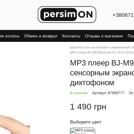
+380671
ия оплаты
Обмен и возврат
Контакты
Отзывы о магазине
По
persimon.com.ua магазин современной э
MP3 плеер BJ-M9 Bluetooth 5.2 Hi-Fi 32
MP3 плеер BJ-M9 B
сенсорным экрано
диктофоном
В наличии
Артикул: 87898777
Ос
1 490 грн
Выберите цвет