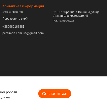
Контактная информация
+380671898296
21027, Украина, г. Винница, улица
Агатангела Крымского, 46
Перезвонить вам?
Карта проезда
+380960168881
persimon.com.ua@gmail.com
ьної роботи
Согласиться
оду на