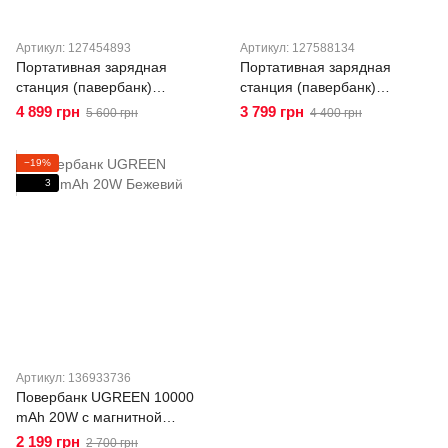
Артикул: 127454893
Артикул: 127588134
Портативная зарядная
Портативная зарядная
станция (павербанк)
станция (павербанк)
UGREEN 25 000 мАч 200W
UGREEN 25 000 мАч 165W
4 899 грн
3 799 грн
5 600 грн
4 400 грн
для ноутбуков, планшетов и
для ноутбуков, планшетов и
смартфонов PB728
смартфонов PB552
−19%
3
Артикул: 136933736
Повербанк UGREEN 10000
mAh 20W c магнитной
беспроводной зарядкой
2 199 грн
2 700 грн