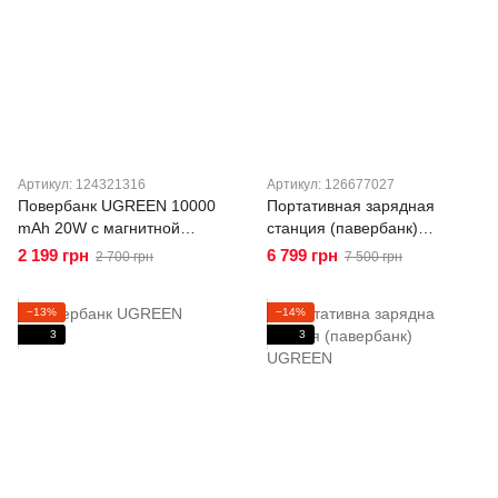
Артикул: 124321316
Артикул: 126677027
Повербанк UGREEN 10000
Портативная зарядная
mAh 20W c магнитной
станция (павербанк)
беспроводной зарядкой
UGREEN 48 000 мАч 300W
2 199 грн
6 799 грн
2 700 грн
7 500 грн
MagSafe PB561 Black
для ноутбуков, планшетов и
смартфонов PB770
−13%
−14%
3
3