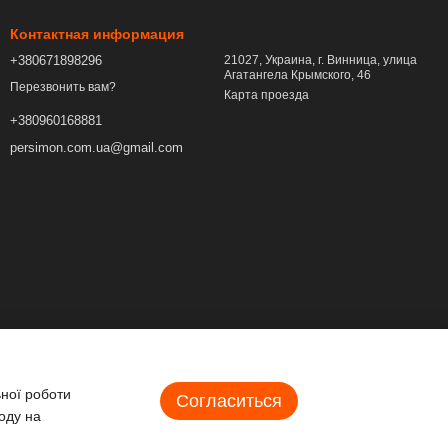
Контактная информация
+380671898296
21027, Украина, г. Винница, улица
Агатангела Крымского, 46
Перезвонить вам?
Карта проезда
+380960168881
persimon.com.ua@gmail.com
ьної роботи
Согласиться
оду на