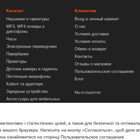
Каталог
Клиентам
Наушники и гарнитуры
Вход в личный кабинет
MP3, MP4 плееры и
О нас
диктофоны
Условия доставки
Часы
Условия оплаты
Электронные переводчики
Обмен и возврат
Павербанки
Контакты
Проекторы
Отзывы о магазине
Детские камеры и гаджеты
Пользовательское соглашение
Петличные микрофоны
Блог
Кабелі та адаптери
Зарядные устройства
Мы в соцсетях
Аксессуары для мобильных
телефонов и смартфонов
Техника и инструменты
Аксессуары для ПК и
етингових і статистичних цілей, а також для безпечної та оптимал
ноутбуков
х вашого браузера. Натисніть на кнопку «Согласиться», щоб дати зг
жна ознайомитися на сторінці
Пользовательское соглашение
.