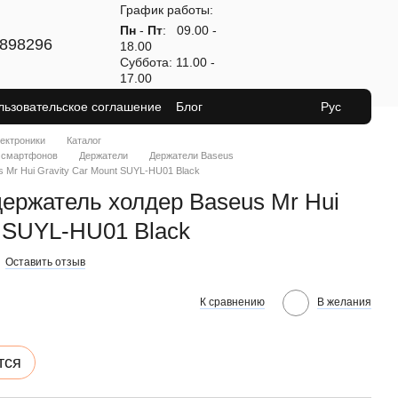
График работы:
Пн
-
Пт
: 09.00 -
898296
18.00
Суббота: 11.00 -
17.00
льзовательское соглашение
Блог
Рус
лектроники
Каталог
 смартфонов
Держатели
Держатели Baseus
Mr Hui Gravity Car Mount SUYL-HU01 Black
ержатель холдер Baseus Mr Hui
t SUYL-HU01 Black
Оставить отзыв
К сравнению
В желания
тся