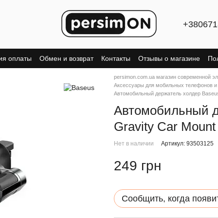
+380671
ия оплаты
Обмен и возврат
Контакты
Отзывы о магазине
По
persimon.com.ua магазин современной э
Аксессуары для мобильных телефонов и
Автомобильный держатель холдер Baseus 
Автомобильный д
Gravity Car Moun
Нет в наличии
Артикул: 93503125
249 грн
Сообщить, когда появи