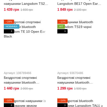
навушники Langsdom TS28
Langsdom BE17 Open Ear
із затискачем для вух Black
Sport з кістковою провідністю
1 439 грн
1 849 грн
1 600 грн
2 100 грн
та вбудованою пам'яттю
32Gb
−28%
−13%
НОВИНКА
ХІТ
3
3
Артикул: 108789466
Артикул: 93670486
Бездротові спортивні
Бездротові спортивні
навушники bluetooth
навушники bluetooth
Langsdom TE 10 Open Ear
Langsdom TS19 Open Ear
1 440 грн
1 299 грн
2 000 грн
1 500 грн
Black
Black
−10%
−14%
3
3