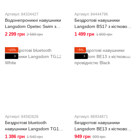
Артикул: 84334427
Артикул: 84444796
Водонепроникні навушники
Бездротові навушники
Langsdom Opetec Swim з
Langsdom BS17 з кістковою
кістковою провідністю для
провідністю Black
2 299 грн
1 499 грн
2 580 грн
1 800 грн
плавання та басейну та
вбудованою пам'яттю 32Gb
−10%
−5%
3
3
Артикул: 84582626
Артикул: 86934871
Бездротові bluetooth
Бездротові навушники
навушники Langsdom TG12
Langsdom BE13 з кістковою
White
провідністю Black
1 386 грн
949 грн
1 540 грн
999 грн