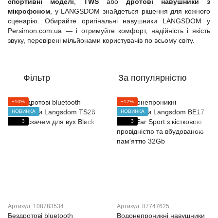
спортивні моделі
,
TWS
або
дротові навушники з
мікрофоном
, у LANGSDOM знайдеться рішення для кожного
сценарію. Обирайте оригінальні навушники LANGSDOM у
Persimon.com.ua — і отримуйте комфорт, надійність і якість
звуку, перевірені мільйонами користувачів по всьому світу.
Фільтр
За популярністю
−10%
−12%
НОВИНКА
НОВИНКА
3
3
Артикул: 108783534
Артикул: 87747625
Бездротові bluetooth
Водонепроникні навушники