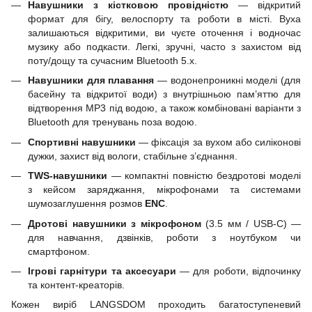
Навушники з кістковою провідністю
— відкритий
формат для бігу, велоспорту та роботи в місті. Вуха
залишаються відкритими, ви чуєте оточення і водночас
музику або подкасти. Легкі, зручні, часто з захистом від
поту/дощу та сучасним Bluetooth 5.x.
Навушники для плавання
— водонепроникні моделі (для
басейну та відкритої води) з внутрішньою пам’яттю для
відтворення MP3 під водою, а також комбіновані варіанти з
Bluetooth для тренувань поза водою.
Спортивні навушники
— фіксація за вухом або силіконові
дужки, захист від вологи, стабільне з’єднання.
TWS-навушники
— компактні повністю бездротові моделі
з кейсом заряджання, мікрофонами та системами
шумозаглушення розмов
ENC
.
Дротові навушники з мікрофоном
(3.5 мм / USB-C) —
для навчання, дзвінків, роботи з ноутбуком чи
смартфоном.
Ігрові гарнітури та аксесуари
— для роботи, відпочинку
та контент-креаторів.
Кожен виріб LANGSDOM проходить багатоступеневий