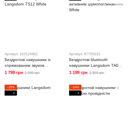
Артикул: 102524962
Артикул: 87755033
Бездротові навушники із
Бездротові bluetooth
спрямованим звуком
навушники Langsdom TA08 з
Langsdom TS12 White
активним шумопоглинанням
1 799 грн
1 199 грн
1 999 грн
1 399 грн
White
−25%
−14%
3
3