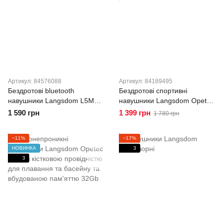
Артикул: 84576088
Артикул: 84189495
Бездротові bluetooth
Бездротові спортивні
навушники Langsdom L5Max
навушники Langsdom Opetec
з шумопоглинанням виклику
Race 4 із спрямованим
1 590 грн
1 399 грн
1 780 грн
Black
звуком Orange
−11%
−17%
НОВИНКА
3
3