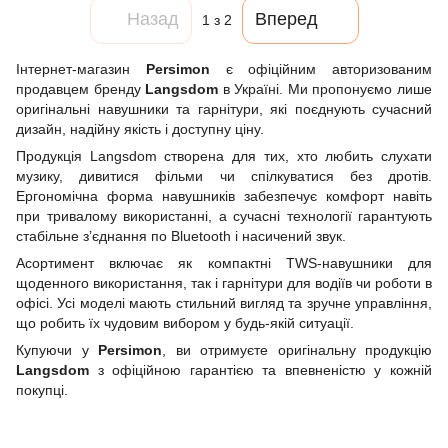
Назад
Вперед
1
з 2
Інтернет-магазин
Persimon
є офіційним авторизованим
продавцем бренду
Langsdom
в Україні. Ми пропонуємо лише
оригінальні навушники та гарнітури, які поєднують сучасний
дизайн, надійну якість і доступну ціну.
Продукція Langsdom створена для тих, хто любить слухати
музику, дивитися фільми чи спілкуватися без дротів.
Ергономічна форма навушників забезпечує комфорт навіть
при тривалому використанні, а сучасні технології гарантують
стабільне з’єднання по Bluetooth і насичений звук.
Асортимент включає як компактні TWS-навушники для
щоденного використання, так і гарнітури для водіїв чи роботи в
офісі. Усі моделі мають стильний вигляд та зручне управління,
що робить їх чудовим вибором у будь-якій ситуації.
Купуючи у
Persimon
, ви отримуєте оригінальну продукцію
Langsdom
з офіційною гарантією та впевненістю у кожній
покупці.