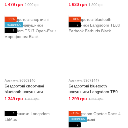
плавання та басейну з
Langsdom TS05 Open-Ear з
1 479 грн
1 620 грн
2 000 грн
1 800 грн
вбудованою пам'яттю 16Gb
мікрофоном Black
Black
−21%
−18%
НОВИНКА
3
3
Артикул: 86903140
Артикул: 93671447
Бездротові спортивні
Бездротові bluetooth
bluetooth навушники
навушники Langsdom TE08
Langsdom TS17 Open-Ear з
Earhook Earbuds Black
1 349 грн
1 299 грн
1 700 грн
1 590 грн
мікрофоном Black
3
−21%
НОВИНКА
3