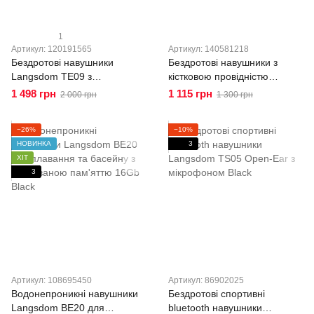
1
Артикул: 120191565
Артикул: 140581218
Бездротові навушники
Бездротові навушники з
Langsdom TE09 з
кістковою провідністю
вбудованим мікрофоном та
Langsdom BE21 Bluetooth
1 498 грн
1 115 грн
2 000 грн
1 300 грн
завушною фіксацією Black
5.4 Open-Ear IPX4 Black
−26%
−10%
НОВИНКА
3
ХІТ
3
Артикул: 108695450
Артикул: 86902025
Водонепроникні навушники
Бездротові спортивні
Langsdom BE20 для
bluetooth навушники