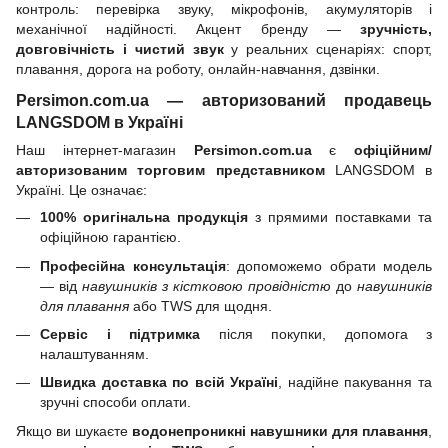
контроль: перевірка звуку, мікрофонів, акумуляторів і
механічної надійності. Акцент бренду —
зручність,
довговічність і чистий звук
у реальних сценаріях: спорт,
плавання, дорога на роботу, онлайн-навчання, дзвінки.
Persimon.com.ua — авторизований продавець
LANGSDOM в Україні
Наш інтернет-магазин
Persimon.com.ua
є
офіційним/
авторизованим торговим представником
LANGSDOM в
Україні. Це означає:
100% оригінальна продукція
з прямими поставками та
офіційною гарантією.
Професійна консультація
: допоможемо обрати модель
— від
навушників з кістковою провідністю
до
навушників
для плавання
або TWS для щодня.
Сервіс і підтримка
після покупки, допомога з
налаштуванням.
Швидка доставка по всій Україні
, надійне пакування та
зручні способи оплати.
Якщо ви шукаєте
водонепроникні навушники для плавання
,