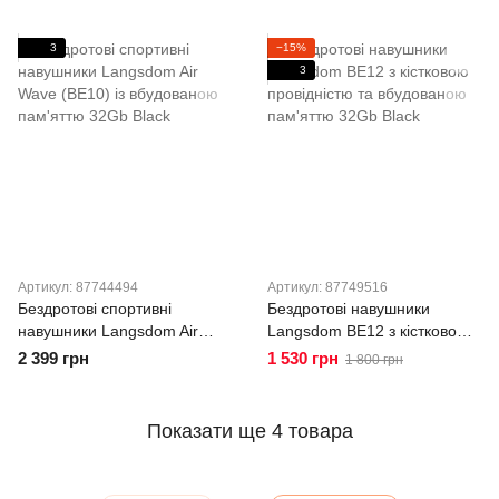
3
−15%
3
Артикул: 87744494
Артикул: 87749516
Бездротові спортивні
Бездротові навушники
навушники Langsdom Air
Langsdom BE12 з кістковою
Wave (BE10) із вбудованою
провідністю та вбудованою
2 399 грн
1 530 грн
1 800 грн
пам'яттю 32Gb Black
пам'яттю 32Gb Black
Показати ще 4 товара