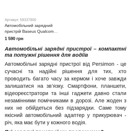
Артикул: 59337900
Автомобільний зарядний
пристрій Baseus Qualcomm
Quick Charge 5 Technology
1 590 грн
Multi-Port Fast Charge
Автомобільні зарядні пристрої – компактні
C+C+U 160W
та потужні рішення для водіїв
Автомобільні зарядні пристрої від Persimon - це
сучасні та надійні рішення для тих, хто
проводить багато часу за кермом і хоче завжди
залишатися на зв’язку. Смартфони, планшети,
відеореєстратори та інші гаджети давно стали
незамінними помічниками в дорозі. Але жоден з
них не обійдеться без підзарядки. Саме тому
якісний автомобільний адаптер у прикурювач -
річ, яка має бути у кожного водія.