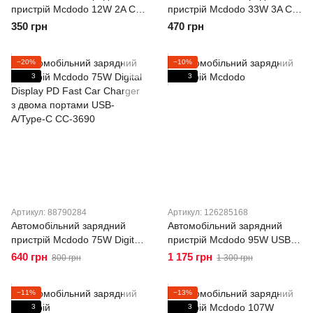
пристрій Mcdodo 12W 2A Car
пристрій Mcdodo 33W 3A Car
Charger із двома портами
Fast Charger із двома
350 грн
470 грн
USB-A CC-6602
портами USB-A/Type-C CC-
2320
−20%
−10%
3
3
Артикул: 88790284
Артикул: 126285168
Автомобільний зарядний
Автомобільний зарядний
пристрій Mcdodo 75W Digital
пристрій Mcdodo 95W USB-C
Display PD Fast Car Charger
+ USB-A з цифровим
640 грн
1 175 грн
800 грн
1 300 грн
з двома портами USB-
дисплеєм (PD 65W + QC
A/Type-C CC-3690
30W) CC-5670
−11%
−13%
3
3