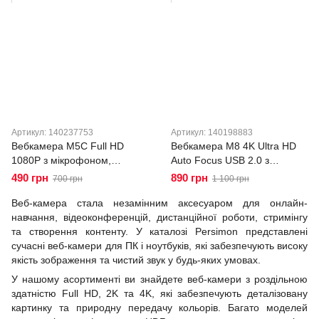
Артикул: 140237753
Артикул: 140198883
Вебкамера M5C Full HD
Вебкамера M8 4K Ultra HD
1080P з мікрофоном,
Auto Focus USB 2.0 з
Plug&Play, CMOS, 30 FPS,
автофокусом, вбудованим
490 грн
890 грн
700 грн
1 100 грн
для ПК та ноутбука Чорна
мікрофоном, Plug&Play для
Веб-камера стала незамінним аксесуаром для онлайн-
ПК, ноутбука та стримінгу
навчання, відеоконференцій, дистанційної роботи, стримінгу
та створення контенту. У каталозі Persimon представлені
сучасні веб-камери для ПК і ноутбуків, які забезпечують високу
якість зображення та чистий звук у будь-яких умовах.
У нашому асортименті ви знайдете веб-камери з роздільною
здатністю Full HD, 2K та 4K, які забезпечують деталізовану
картинку та природну передачу кольорів. Багато моделей