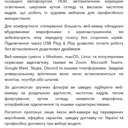
оснащені автофокусом, HDR, автоматичною корекцією
освітлення, широким кутом огляду та високою частотою
кадрів, що робить їх чудовим вибором для професійного
використання.
Для комфортного спілкування більшість веб-камер обладнані
вбудованими мікрофонами з шумозаглушенням, які
забезпечують чітку передачу голосу без сторонніх шумів.
Підключення через USB Plug & Play дозволяє почати роботу
без встановлення додаткових драйверів.
Веб-камери сумісні з Windows, macOS, Linux та популярними
сервісами відеозв'язку, такими як Zoom, Microsoft Teams,
Google Meet, Skype, Discord та іншими платформами. Завдяки
універсальному кріпленню вони легко встановлюються на
монітор, ноутбук або штатив.
За допомогою зручних фільтрів ви швидко підберете веб-
камеру за роздільною здатністю, частотою кадрів, типом
фокусування, кутом огляду, наявністю мікрофона,
інтерфейсом підключення та іншими характеристиками.
Persimon пропонує лише якісні веб-камери від перевірених
виробників, офіційну гарантію, швидку доставку по Україні та
професійну допомогу при виборі моделі.