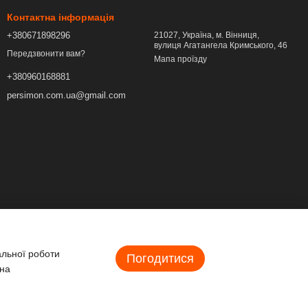
Контактна інформація
+380671898296
21027, Україна, м. Вінниця,
вулиця Агатангела Кримського, 46
Передзвонити вам?
Мапа проїзду
+380960168881
persimon.com.ua@gmail.com
альної роботи
Погодитися
 на