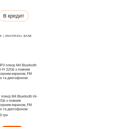
В кредит
 | UNIVERSAL BANK
плеєр M4 Bluetooth Hi-
32Gb з повним
сорним екраном, FM
іо та диктофоном
0 грн