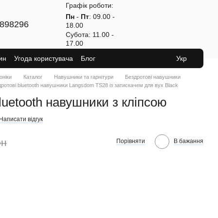
Графік роботи:
Пн
-
Пт
: 09.00 -
898296
18.00
Субота
: 11.00 -
17.00
ин
Угода користувача
Блог
Укр
оніки
Каталог
Навушники та гарнітури
Бездротові навушники
ротові bluetooth навушники Langsdom TS28 із затискачем для вух Black
uetooth навушники з кліпсою
Написати відгук
рн
Порівняти
В бажання