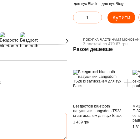
Купити
ПОКУПКА ЧАСТИНАМИ MONOBANK
3 платежі по 479.67 грн
Разом дешевше
ю
Бездротові bluetooth
MP3 
навушники Langsdom TS28
Fi 
із затискачем для вух Black
сен
рад
1 439 грн
1 81