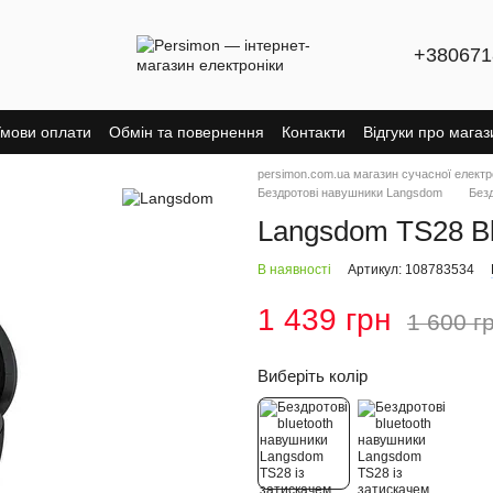
+380671
мови оплати
Обмін та повернення
Контакти
Відгуки про магаз
persimon.com.ua магазин сучасної електр
Бездротові навушники Langsdom
Безд
Langsdom TS28 Bl
В наявності
Артикул: 108783534
1 439 грн
1 600 г
Виберіть колір