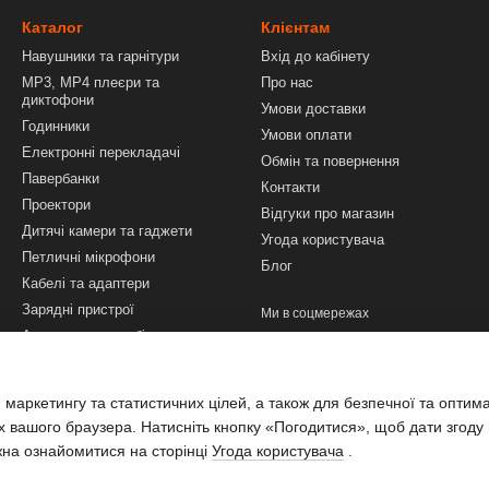
Каталог
Клієнтам
Навушники та гарнітури
Вхід до кабінету
MP3, MP4 плеєри та
Про нас
диктофони
Умови доставки
Годинники
Умови оплати
Електронні перекладачі
Обмін та повернення
Павербанки
Контакти
Проектори
Відгуки про магазин
Дитячі камери та гаджети
Угода користувача
Петличні мікрофони
Блог
Кабелі та адаптери
Зарядні пристрої
Ми в соцмережах
Аксесуари до мобільних
телефонів і смартфонів
Техніка та інструменти
 маркетингу та статистичних цілей, а також для безпечної та оптим
Аксесуари для ПК і ноутбуків
х вашого браузера. Натисніть кнопку «Погодитися», щоб дати згоду
жна ознайомитися на сторінці
Угода користувача
.