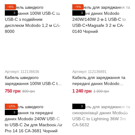
7970
7990
−6%
−5%
3
3
Артикул: 112136636
Артикул: 112136891
Кабель швидкого
Кабель для заряджання та
заряджання 100W USB-C to
передачі даних Mcdodo
USB-C з подвійним
240W/140W 2-в-1 USB-C to
750 грн
1 240 грн
800 грн
1 300 грн
дисплеєм Mcdodo 1,2 м CA-
USB-C+Magsafe 3 2 м CA-
8000
0140 Чорний
−15%
3
3