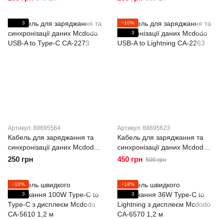
Lightning 36W Magnetic Self-
USB-C 60W Magnetic Self-
Winding Data Cable 1.2m CA-
Winding Data Cable 1.2m CA-
3
−10%
2010
2000
3
Артикул: 88695564
Артикул: 88695623
Кабель для заряджання та
Кабель для заряджання та
синхронізації даних Mcdodo
синхронізації даних Mcdodo
USB-A to Type-C CA-2273
USB-A to Lightning CA-2263
250 грн
450 грн
500 грн
−10%
−18%
3
3