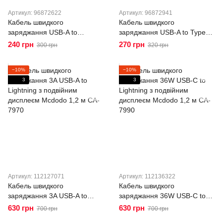
Артикул: 96872622
Артикул: 96872941
Кабель швидкого
Кабель швидкого
заряджання USB-A to
заряджання USB-A to Type-C
Lightning з дисплеєм Mcdodo
з дисплеєм Mcdodo CA-6520
240 грн
270 грн
300 грн
320 грн
CA-6490 1,2 м
1,2 м
−10%
−10%
3
3
Артикул: 112127071
Артикул: 112136322
Кабель швидкого
Кабель швидкого
заряджання 3A USB-A to
заряджання 36W USB-C to
Lightning з подвійним
Lightning з подвійним
630 грн
630 грн
700 грн
700 грн
дисплеєм Mcdodo 1,2 м CA-
дисплеєм Mcdodo 1,2 м CA-