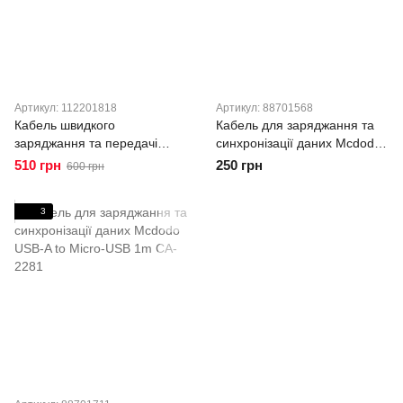
Артикул: 112201818
Артикул: 88701568
Кабель швидкого
Кабель для заряджання та
заряджання та передачі
синхронізації даних Mcdodo
даних Mcdodo 240W USB-C
USB-C to Lightning 36W 3m
510 грн
250 грн
600 грн
to USB-C 2м для Macbook Air
CA-5632
Pro 14 16 CA-3681 Чорний
3