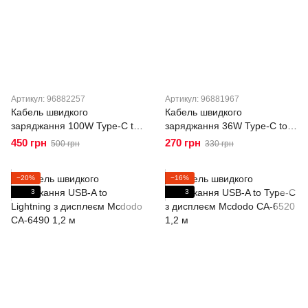
Артикул: 96882257
Артикул: 96881967
Кабель швидкого
Кабель швидкого
заряджання 100W Type-C to
заряджання 36W Type-C to
Type-C з дисплеєм Mcdodo
Lightning з дисплеєм Mcdodo
450 грн
270 грн
500 грн
330 грн
CA-5610 1,2 м
CA-6570 1,2 м
−20%
−16%
3
3