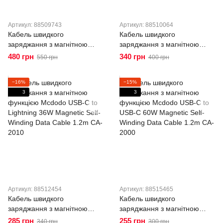
Артикул: 88509743
Артикул: 88510064
Кабель швидкого
Кабель швидкого
заряджання з магнітною
заряджання з магнітною
функцією Mcdodo USB-A to
функцією Mcdodo USB-A to
480 грн
340 грн
550 грн
400 грн
Lightning 3A Magnetic Self-
USB-C 6A Magnetic Self-
Winding Data Cable 1.2m CA-
Winding Data Cable 1.2m CA-
−16%
−15%
6000
5650
3
3
Артикул: 88512454
Артикул: 88515465
Кабель швидкого
Кабель швидкого
заряджання з магнітною
заряджання з магнітною
функцією Mcdodo USB-C to
функцією Mcdodo USB-C to
285 грн
255 грн
340 грн
300 грн