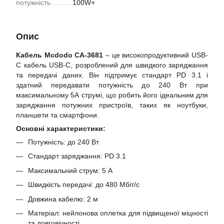
потужність
100W+
Опис
Кабель Mcdodo CA-3681
– це високопродуктивний USB-
C кабель USB-C, розроблений для швидкого заряджання
та передачі даних. Він підтримує стандарт PD 3.1 і
здатний передавати потужність до 240 Вт при
максимальному 5А струмі, що робить його ідеальним для
заряджання потужних пристроїв, таких як ноутбуки,
планшети та смартфони.
Основні характеристики:
Потужність: до 240 Вт
Стандарт заряджання: PD 3.1
Максимальний струм: 5 А
Швидкість передачі: до 480 Мбіт/с
Довжина кабелю: 2 м
Матеріал: нейлонова оплетка для підвищеної міцності
та довговічності