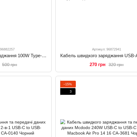
 96882257
Артикул: 96872941
Кабель швидкого заряджання 100W Type-C to Type-C з дисплеєм Mcdodo CA-5610 1,2 м
270 грн
500 грн
320 грн
−15%
3