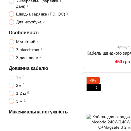
Універсальні (зарядка +
8
дані)
9
Швидка зарядка (PD, QC)
5
Для ноутбука
Особливості
2
Магнітний
Артикул:
1
З підсвіткою
4
З дисплеєм
450 грн
Довжина кабелю
0
1м
−5%
2
2м
3
6
1.2 м
1
3 м
Максимальна потужність