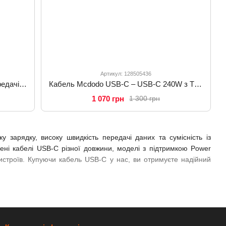
Артикул: 128505436
Кабель швидкого заряджання та передачі даних Mcdodo 240W USB-C to USB-C 2м для Macbook Air Pro 14 16 CA-3681 Чорний
Кабель Mcdodo USB-C – USB-C 240W з TFT дисплеєм, PD швидка зарядка 5A, 1.2 м, чорний CA-8750
1 070 грн
1 300 грн
зарядку, високу швидкість передачі даних та сумісність із
лені кабелі USB-C різної довжини, моделі з підтримкою Power
пристроїв. Купуючи кабель USB-C у нас, ви отримуєте надійний