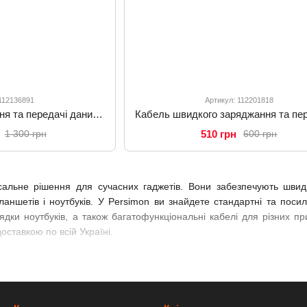
 112136891
Артикул: 112201818
Кабель для заряджання та передачі даних Mcdodo 240W/140W 2-в-1 USB-C to USB-C+Magsafe 3 2 м CA-0140 Чорний
510 грн
1 300 грн
600 грн
альне рішення для сучасних гаджетів. Вони забезпечують швидку 
ланшетів і ноутбуків. У Persimon ви знайдете стандартні та поси
рядки ноутбуків, а також багатофункціональні кабелі для різних 
доставкою по всій Україні.