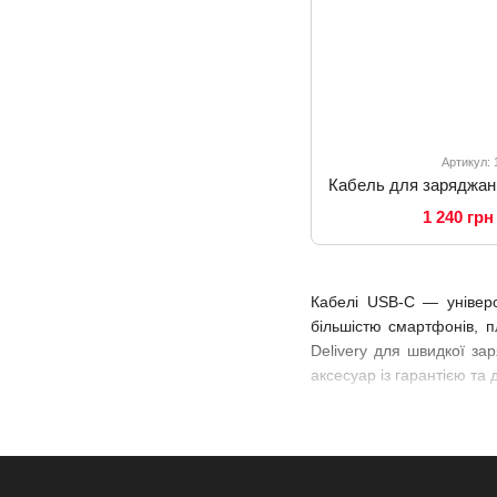
Артикул:
1 240 грн
Кабелі USB-C — універс
більшістю смартфонів, п
Delivery для швидкої за
аксесуар із гарантією та 