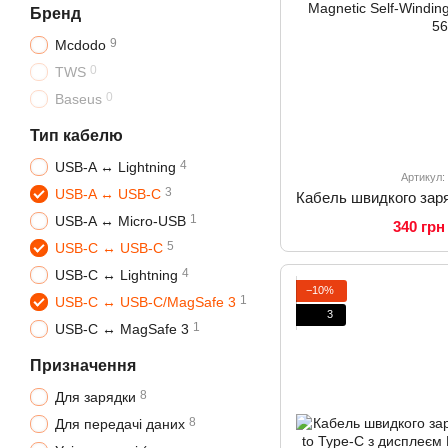
Бренд
9
Mcdodo
0
TWS
0
Baseus
Тип кабелю
4
USB-A ↔ Lightning
Артикул:
3
USB-A ↔ USB-C
1
USB-A ↔ Micro-USB
340 грн
5
USB-C ↔ USB-C
4
USB-C ↔ Lightning
−10%
1
USB-C ↔ USB-C/MagSafe 3
3
1
USB-C ↔ MagSafe 3
Призначення
8
Для зарядки
8
Для передачі даних