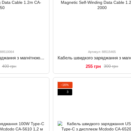
 88510064
Артикул: 88515465
Кабель швидкого заряджання з магнітною функцією Mcdodo USB-A to USB-C 6A Magnetic Self-Winding Data Cable 1.2m CA-5650
255 грн
400 грн
300 грн
−16%
3