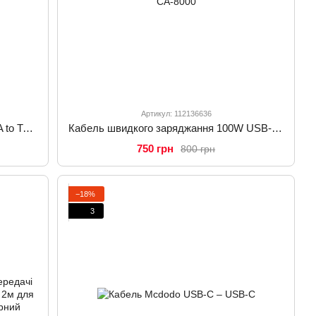
Артикул: 112136636
Кабель швидкого заряджання USB-A to Type-C з дисплеєм Mcdodo CA-6520 1,2 м
Кабель швидкого заряджання 100W USB-C to USB-C з подвійним дисплеєм Mcdodo 1,2 м CA-8000
750 грн
800 грн
−18%
3