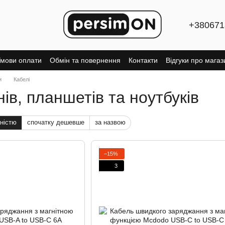
+380671
мови оплати
Обмін та повернення
Контакти
Відгуки про магаз
и
Кабелі
в, планшетів та ноутбуків
ністю
спочатку дешевше
за назвою
−15%
3