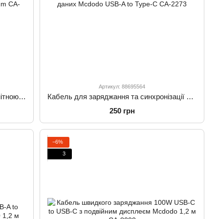
Артикул: 88695564
Кабель швидкого заряджання з магнітною функцією Mcdodo USB-C to USB-C 60W Magnetic Self-Winding Data Cable 1.2m CA-2000
Кабель для заряджання та синхронізації даних Mcdodo USB-A to Type-C CA-2273
250 грн
−6%
3