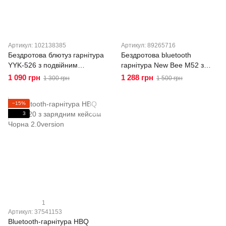
Артикул: 102138385
Артикул: 89265716
Бездротова блютуз гарнітура
Бездротова bluetooth
YYK-526 з подвійним
гарнітура New Bee M52 з
мікрофоном,
шумопоглинанням та
1 090 грн
1 288 грн
1 300 грн
1 500 грн
шумопоглинанням та
зарядним кейсом
адаптером bluetooth
−15%
3
1
Артикул: 37541153
Bluetooth-гарнітура HBQ