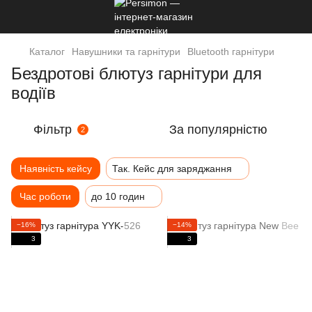
Каталог
Навушники та гарнітури
Bluetooth гарнітури
Бездротові блютуз гарнітури для
водіїв
Фільтр
За популярністю
2
Наявність кейсу
Так. Кейс для заряджання
Час роботи
до 10 годин
−16%
−14%
3
3