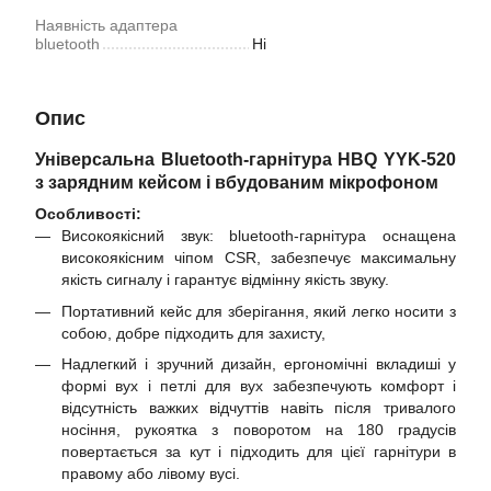
Наявність адаптера
bluetooth
Ні
Опис
Універсальна Bluetooth-гарнітура HBQ YYK-520
з зарядним кейсом і вбудованим мікрофоном
Особливості:
Високоякісний звук: bluetooth-гарнітура оснащена
високоякісним чіпом CSR, забезпечує максимальну
якість сигналу і гарантує відмінну якість звуку.
Портативний кейс для зберігання, який легко носити з
собою, добре підходить для захисту,
Надлегкий і зручний дизайн, ергономічні вкладиші у
формі вух і петлі для вух забезпечують комфорт і
відсутність важких відчуттів навіть після тривалого
носіння, рукоятка з поворотом на 180 градусів
повертається за кут і підходить для цієї гарнітури в
правому або лівому вусі.