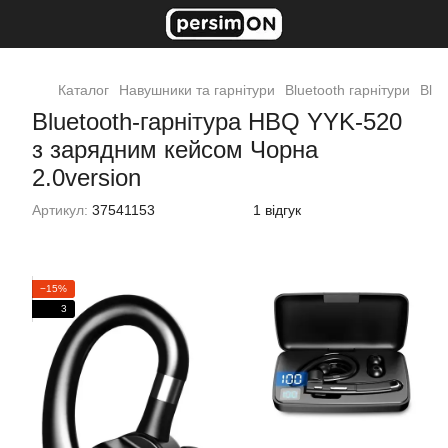
Каталог
Навушники та гарнітури
Bluetooth гарнітури
Blue
Bluetooth-гарнітура HBQ YYK-520
з зарядним кейсом Чорна
2.0version
Артикул:
37541153
1 відгук
−15%
3