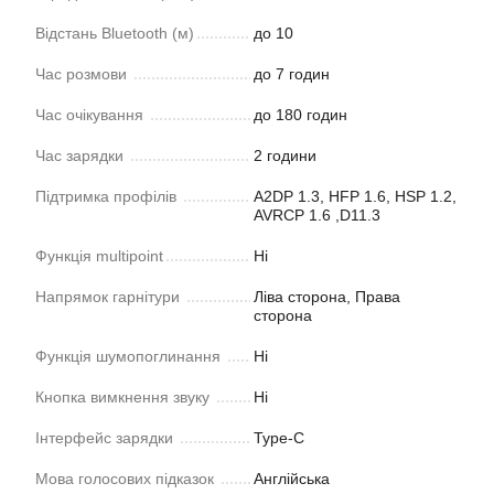
Відстань Bluetooth (м)
до 10
Час розмови
до 7 годин
Час очікування
до 180 годин
Час зарядки
2 години
Підтримка профілів
A2DP 1.3, HFP 1.6, HSP 1.2,
AVRCP 1.6 ,D11.3
Функція multipoint
Ні
Напрямок гарнітури
Ліва сторона, Права
сторона
Функція шумопоглинання
Ні
Кнопка вимкнення звуку
Ні
Інтерфейс зарядки
Type-C
Мова голосових підказок
Англійська