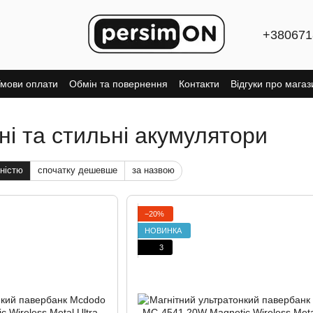
+380671
мови оплати
Обмін та повернення
Контакти
Відгуки про магаз
і та стильні акумулятори
ністю
спочатку дешевше
за назвою
−20%
НОВИНКА
3