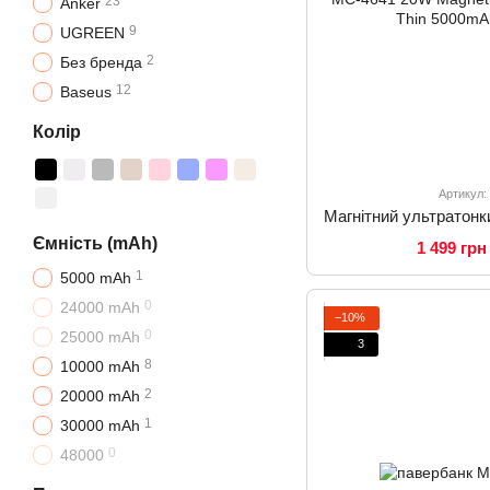
23
Anker
9
UGREEN
2
Без бренда
12
Baseus
Колір
Артикул:
Ємність (mAh)
1 499 грн
1
5000 mAh
0
24000 mAh
−10%
0
25000 mAh
3
8
10000 mAh
2
20000 mAh
1
30000 mAh
0
48000