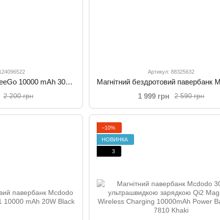
 124096522
Артикул: 88325632
Павербанк Mcdodo FreeGo 10000 mAh 30W із вбудованим висувним USB-C кабелем та LED-дисплеєм MC-3870
1 999 грн
2 200 грн
2 590 грн
−10%
НОВИНКА
3