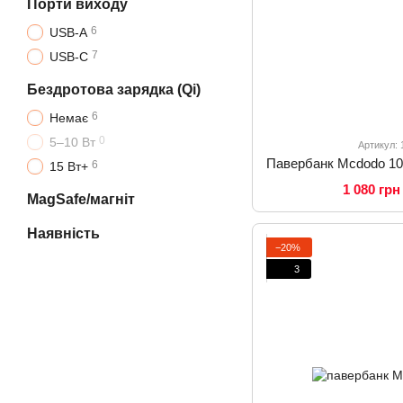
Порти виходу
6
USB-A
7
USB-C
Бездротова зарядка (Qi)
6
Немає
0
5–10 Вт
Артикул:
6
15 Вт+
1 080 грн
MagSafe/магніт
Наявність
−20%
3