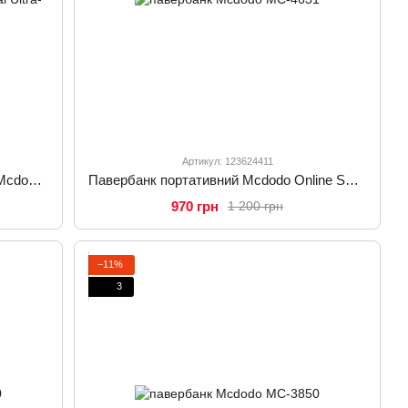
Артикул: 123624411
Магнітний ультратонкий павербанк Mcdodo MC-4541 20W Magnetic Wireless Metal Ultra-Thin 10000mAh Power Bank
Павербанк портативний Mcdodo Online Series 10000 mAh 10.5W MC-4631
970 грн
1 200 грн
−11%
3