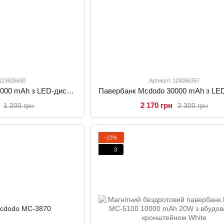
 123626630
Артикул: 124086357
Павербанк Mcdodo 10000 mAh з LED-дисплеєм та швидкою зарядкою 22.5W MC-4220
2 170 грн
1 200 грн
2 300 грн
−23%
3