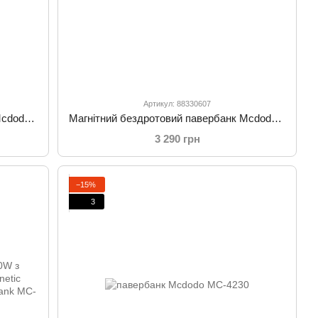
Артикул: 88330607
Магнітний бездротовий павербанк Mcdodo MC-5100 10000 mAh 20W з вбудованим кронштейном White
Магнітний бездротовий павербанк Mcdodo MC-5020 20000 mAh 20W White
3 290 грн
−15%
3