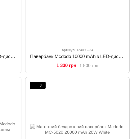
Артикул: 124096234
Павербанк Mcdodo 30000 mAh з LED-дисплеєм та швидкою зарядкою 22.5W MC-4240
Павербанк Mcdodo 10000 mAh з LED-дисплеєм та швидкою зарядкою PD 30W MC-3850
1 330 грн
1 500 грн
3