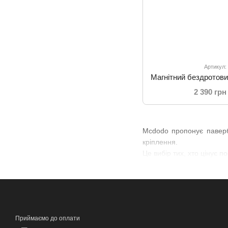
Артикул:
2 390 грн
Mcdodo пропонує паверб
кріплення.
Це вибір тих, хто цінує 
Приймаємо до оплати