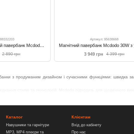
 88332203
Артикул: 95638668
Магнітний бездротовий павербанк Mcdodo 2 в 1 MagSafe MC-1461 10000 mAh 20W Black
3 949 грн
2 890 грн
4 399 грн
анки з продуманим дизайном і сучасними функціями: швидка заря
поєднання стилю та технологій. Mcdodo підходить для щоденного вик
Каталог
Клієнтам
Навушники та гарнітури
Вхід до кабінету
MP3, MP4 плеєри та
Про нас