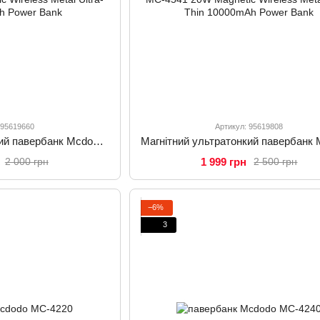
 95619660
Артикул: 95619808
Магнітний ультратонкий павербанк Mcdodo MC-4641 20W Magnetic Wireless Metal Ultra-Thin 5000mAh Power Bank
1 999 грн
2 000 грн
2 500 грн
−6%
3