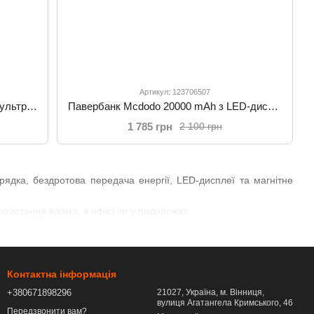
Артикул: 123706507
Магнітний павербанк Mcdodo 30W з ультрашвидкою зарядкою Qi2 Magnetic Wireless Charging 10000mAh Power Bank MC-7810 Khaki
Павербанк Mcdodo 20000 mAh з LED-дисплеєм та швидкою зарядкою 22.5W MC-4230
1 785 грн
2 100 грн
дка, бездротова передача енергії, LED-дисплеї та магнітне
ористання вдома, в офісі чи у подорожах
Контактна інформація
+380671898296
21027, Україна, м. Вінниця,
вулиця Агатангела Кримського, 46
Передзвонити вам?