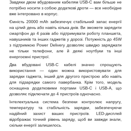
Завдяки двом вбудованим кабелям USB-C вам більше не
потрібно носити з собою додаткові дроти — все необхідне
вже інтегровано в корпус.
Ємність 20000 mAh забезпечує стабільний запас енергії
на цілий день або навіть кілька днів. Ви зможете зарядити
смартфон до 4 разів або підтримувати роботу планшета,
навушників та інших гаджетів у дорозі. Потужність до 45W
з підтримкою Power Delivery дозволяє швидко заряджати
не тільки телефони, але й деякі ноутбуки та інші
енергоємні пристрої.
Два вбудовані USB-C кабелі значно спрощують
використання — один можна використовувати для
зарядки гаджета, інший для другого пристрою або навіть
для підзарядки самого павербанка. Крім того, модель
оснащена додатковими портами USB-C і USB-A, що
дозволяє підключати до 4 пристроїв одночасно.
Інтелектуальна система безпеки контролює напругу,
температуру та стабільність зарядки, забезпечуючи
надійний захист ваших пристроїв. LED-дисплей
відображає точний рівень заряду, щоб ви завжди знали,
скільки енергії залишилось.