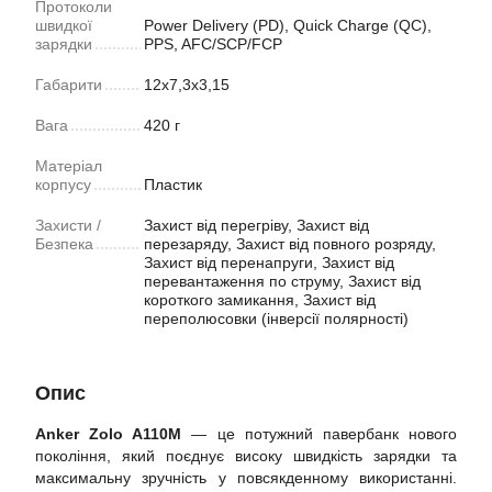
Протоколи
швидкої
Power Delivery (PD), Quick Charge (QC),
зарядки
PPS, AFC/SCP/FCP
Габарити
12x7,3x3,15
Вага
420 г
Матеріал
корпусу
Пластик
Захисти /
Захист від перегріву, Захист від
Безпека
перезаряду, Захист від повного розряду,
Захист від перенапруги, Захист від
перевантаження по струму, Захист від
короткого замикання, Захист від
переполюсовки (інверсії полярності)
Опис
Anker Zolo A110M
— це потужний павербанк нового
покоління, який поєднує високу швидкість зарядки та
максимальну зручність у повсякденному використанні.