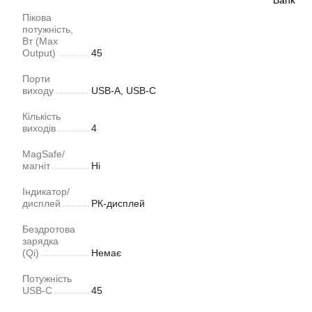
Пікова
потужність,
Вт (Max
Output)
45
Порти
виходу
USB-A, USB-C
Кількість
виходів
4
MagSafe/
магніт
Ні
Індикатор/
дисплей
РК-дисплей
Бездротова
зарядка
(Qi)
Немає
Потужність
USB-C
45