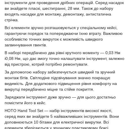
інструменти для проведення дрібних операцій. Серед насадок
ви знайдете пласкі, шестигранні, 28 мм. Також до набору
входять насадки для монтажу, демонтажу, антистатична
стрічка.
Всі елементи зручно розташовуються у спеціальному кейсі,
гарантуючи порядок та попереджаючи їхню втрату. Важливою
особливістю точних викруток є можливість швидкого
загвинчування гвинтів.
В наборі передбачено два рівні крутного моменту — 0,03 Нм
і0,08 Нм, що дає змогу точно налаштувати інструмент, залежно
від пристрою, котрий потрібно ремонтувати.
За допомогою набору забезпечується швидкий та зручний
монтаж бітів. Світлодіне підсвічування значно покращує
видимість. Для додаткового підвищення рівня комфорту на
викрутці передбачено міцне та стійке покриття.
Заряджати інструмент дуже зручно — для цього достатньо
помістити його в кейс.
HOTO Hand Tool Set — набір інструментів високої якості,
серед яких ви знайдете 5 найважливіших інструментів. Вони
доповнюються 10 бітами для електричної викрутки. Всі
елементи зберігаються у зручному пластиковому боксі.