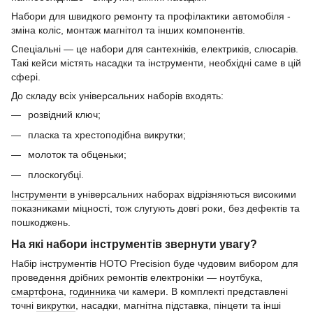
Набори для швидкого ремонту та профілактики автомобіля -
зміна коліс, монтаж магнітол та інших компонентів.
Спеціальні — це набори для сантехніків, електриків, слюсарів.
Такі кейси містять насадки та інструменти, необхідні саме в цій
сфері.
До складу всіх універсальних наборів входять:
розвідний ключ;
пласка та хрестоподібна викрутки;
молоток та обценьки;
плоскогубці.
Інструменти
в універсальних наборах відрізняються високими
показниками міцності, тож слугують довгі роки, без дефектів та
пошкоджень.
На які набори інструментів звернути увагу?
Набір інструментів НОТО Precision буде чудовим вибором для
проведення дрібних ремонтів електроніки — ноутбука,
смартфона
,
годинника
чи камери. В комплекті представлені
точні
викрутки
, насадки, магнітна підставка, пінцети та інші