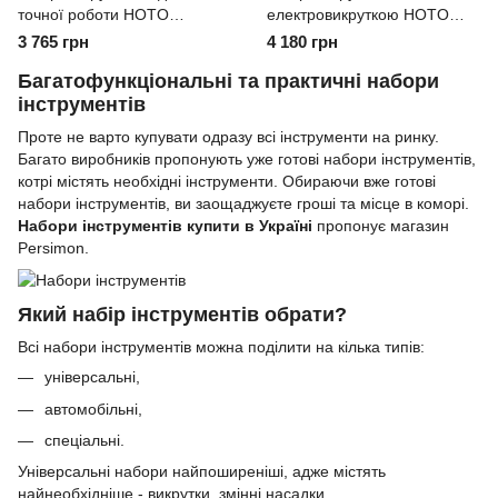
точної роботи HOTO
електровикруткою HOTO
Precision Screwdriver Kit Pro
Hand Tool Set 5 елементів
3 765 грн
4 180 грн
Багатофункціональні та практичні набори
інструментів
Проте не варто купувати одразу всі інструменти на ринку.
Багато виробників пропонують уже готові набори інструментів,
котрі містять необхідні інструменти. Обираючи вже готові
набори інструментів, ви заощаджуєте гроші та місце в коморі.
Набори інструментів купити в Україні
пропонує магазин
Persimon.
Який набір інструментів обрати?
Всі набори інструментів можна поділити на кілька типів:
універсальні,
автомобільні,
спеціальні.
Універсальні набори найпоширеніші, адже містять
найнеобхідніше - викрутки, змінні насадки.