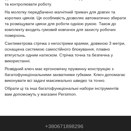
та контролювати роботу.
На молотку передбачено магнітний тримач для довгих та
коротких цвяхів. Ця особливість дозволяє автоматично збирати
та розміщувати цвяхи для роботи однією рукою. Також до
комплекту входить гумовий ковпачок для захисту робочих
поверхонь.
Сантиметрова стрічка з негострими краями, довжною 3 метри,
оснащена системою самостійного блокування, плавно
втягується одним натиском. Стрічка точна та безпечна у
використанні.
Розвідний ключ має ергономічну пружинну конструкцію з
багатофункціональними захватними губками. Ключ допомагає
виконувати всі задачі максимально швидко та точно.
Обрати ці та інші багатофункціональні набори інструментів
вам допоможуть у магазині Persimon.
+380671898296