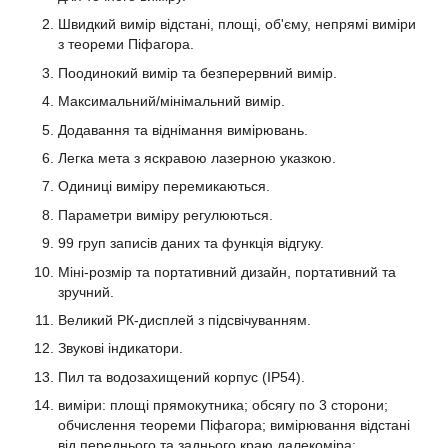
Швидкий вимір відстані, площі, об'єму, непрямі виміри
з теореми Піфагора.
Поодинокий вимір та безперервний вимір.
Максимальний/мінімальний вимір.
Додавання та віднімання вимірювань.
Легка мета з яскравою лазерною указкою.
Одиниці виміру перемикаються.
Параметри виміру регулюються.
99 груп записів даних та функція відгуку.
Міні-розмір та портативний дизайн, портативний та
зручний.
Великий РК-дисплей з підсвічуванням.
Звукові індикатори.
Пил та водозахищений корпус (IP54).
виміри: площі прямокутника; обсягу по 3 сторони;
обчислення теореми Піфагора; вимірювання відстані
від переднього та заднього краю далекоміра;