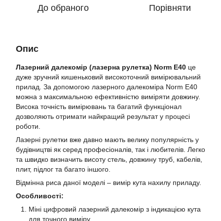
До обраного
Порівняти
Опис
Лазерний далекомір (лазерна рулетка) Norm E40
це
дуже зручний кишеньковий високоточний вимірювальний
прилад. За допомогою лазерного далекоміра Norm E40
можна з максимальною ефективністю виміряти довжину.
Висока точність вимірювань та багатий функціонал
дозволяють отримати найкращий результат у процесі
роботи.
Лазерні рулетки вже давно мають велику популярність у
будівництві як серед професіоналів, так і любителів. Легко
та швидко визначить висоту стель, довжину труб, кабелів,
плит, підлог та багато іншого.
Відмінна риса даної моделі – вимір кута нахилу приладу.
Особливості:
Міні цифровий лазерний далекомір з індикацією кута
для точного виміру.