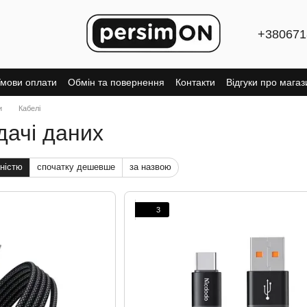
+380671
мови оплати
Обмін та повернення
Контакти
Відгуки про магаз
и
Кабелі
дачі даних
ністю
спочатку дешевше
за назвою
3