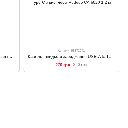
Артикул: 96872941
Кабель для заряджання та синхронізації даних Mcdodo USB-A to Type-C CA-2273
Кабель швидкого заряджання USB-A to Type-C з дисплеєм Mcdodo CA-6520 1,2 м
270 грн
320 грн