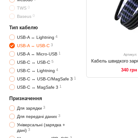
0
TWS
0
Baseus
Тип кабелю
4
USB-A ↔ Lightning
3
USB-A ↔ USB-C
1
USB-A ↔ Micro-USB
Артикул:
5
USB-C ↔ USB-C
340 грн
4
USB-C ↔ Lightning
1
USB-C ↔ USB-C/MagSafe 3
1
USB-C ↔ MagSafe 3
Призначення
3
Для зарядки
3
Для передачі даних
Універсальні (зарядка +
3
дані)