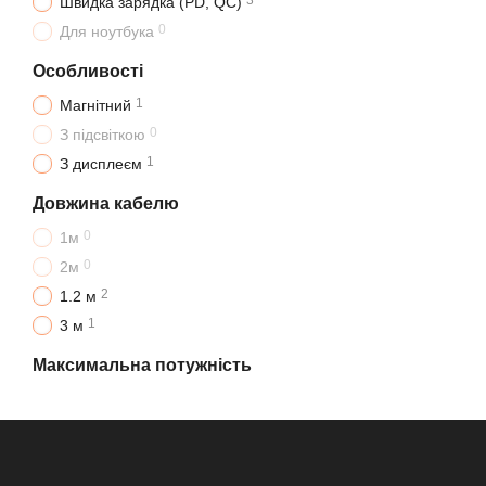
3
Швидка зарядка (PD, QC)
0
Для ноутбука
Особливості
1
Магнітний
0
З підсвіткою
1
З дисплеєм
Довжина кабелю
0
1м
0
2м
2
1.2 м
1
3 м
Максимальна потужність