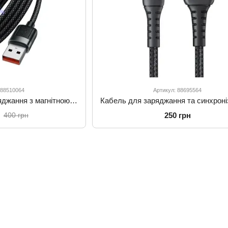
 88510064
Артикул: 88695564
Кабель швидкого заряджання з магнітною функцією Mcdodo USB-A to USB-C 6A Magnetic Self-Winding Data Cable 1.2m CA-5650
250 грн
400 грн