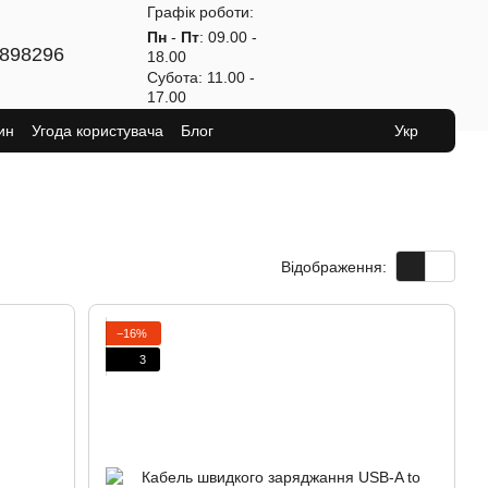
Графік роботи:
Пн
-
Пт
: 09.00 -
898296
18.00
Субота
: 11.00 -
17.00
ин
Угода користувача
Блог
Укр
Відображення:
−16%
3