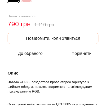
Немає в наявності
790 грн
1 110 грн
Повідомити, коли з'явиться
До обраного
Порівняти
Опис
Dacom GH02
- бездротова ігрова стерео гарнітура з
шийним ободом, низькою затримкою та світлодіодним
підсвічуванням RGB.
Оснащений найновішим чіпом QCC3005 та у поєднанні з