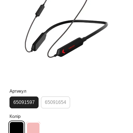
Артикул
65091597
65091654
Колір