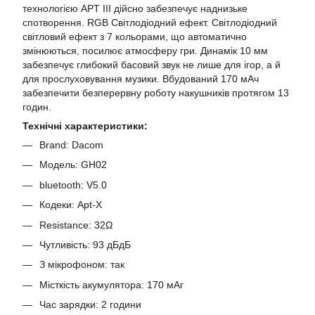
технологією APT III дійсно забезпечує наднизьке
спотворення. RGB Світлодіодний ефект. Світлодіодний
світловий ефект з 7 кольорами, що автоматично
змінюються, посилює атмосферу гри. Динамік 10 мм
забезпечує глибокий басовий звук не лише для ігор, а й
для прослуховування музики. Вбудований 170 мАч
забезпечити безперервну роботу накушників протягом 13
годин.
Технічні характеристики:
Brand: Dacom
Модель: GH02
bluetooth: V5.0
Кодеки: Apt-X
Resistance: 32Ω
Чутливість: 93 дБдБ
З мікрофоном: так
Місткість акумулятора: 170 мАг
Час зарядки: 2 години