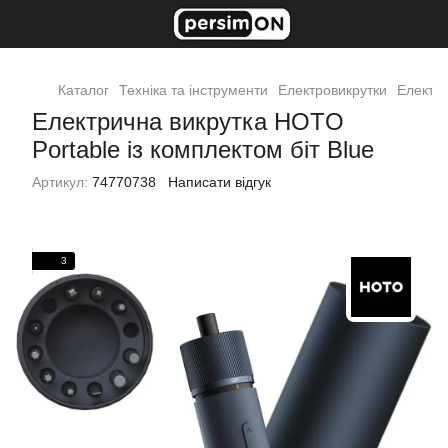
Каталог
Техніка та інструменти
Електровикрутки
Електр
Електрична викрутка HOTO
Portable із комплектом біт Blue
Артикул:
74770738
Написати відгук
3