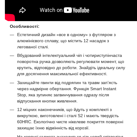
Особливості:
Естетичний дизайн «все в одному» з футляром з
алюмінієвого сплаву, що містить 12 насадок з
легованої сталі.
Вбудований інтелектуальний чіп і чотириступінчаста
поворотна ручка дозволяють регулювати момент, що
крутить, відповідно до роботи. Знайдіть ідеальну силу
для досягнення максимальної ефективності.
Захищайте гвинти від подряпин та травм зап'ясть
через надмірне обертання. Функція Smart Instant
Stop, яка зупиняє загвинчування одразу після
відпускання кнопки живлення.
12 міцних наконечників, що йдуть у комплекті з
викруткою, виготовлені і сталі S2 і мають твердість
60HRC. Екологічно чисте нікелеве покриття поверхні
захищає їхню відмінність від корозії.
На корпусі гаджета знаходиться кільцевий світлодіод,