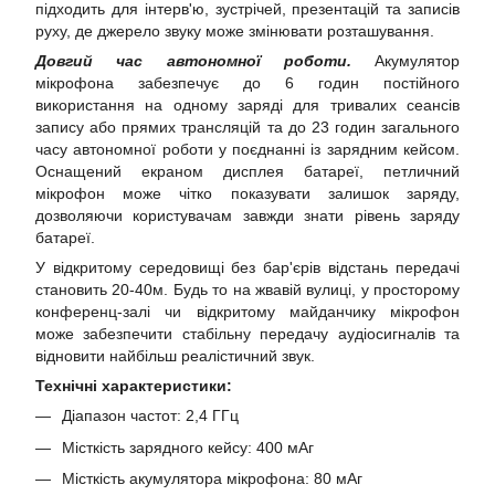
підходить для інтерв'ю, зустрічей, презентацій та записів
руху, де джерело звуку може змінювати розташування.
Довгий час автономної роботи.
Акумулятор
мікрофона забезпечує до 6 годин постійного
використання на одному заряді для тривалих сеансів
запису або прямих трансляцій та до 23 годин загального
часу автономної роботи у поєднанні із зарядним кейсом.
Оснащений екраном дисплея батареї, петличний
мікрофон може чітко показувати залишок заряду,
дозволяючи користувачам завжди знати рівень заряду
батареї.
У відкритому середовищі без бар'єрів відстань передачі
становить 20-40м. Будь то на жвавій вулиці, у просторому
конференц-залі чи відкритому майданчику мікрофон
може забезпечити стабільну передачу аудіосигналів та
відновити найбільш реалістичний звук.
Технічні характеристики:
Діапазон частот: 2,4 ГГц
Місткість зарядного кейсу: 400 мАг
Місткість акумулятора мікрофона: 80 мАг