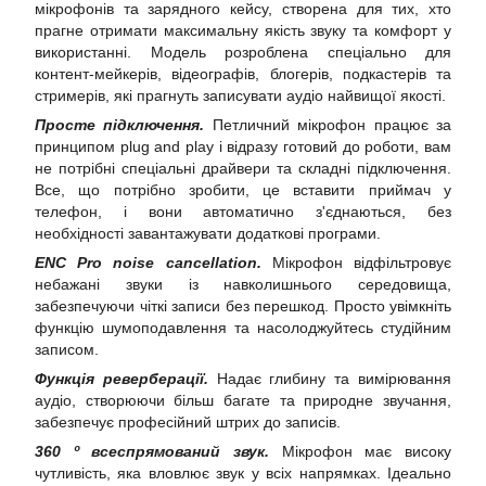
мікрофонів та зарядного кейсу, створена для тих, хто
прагне отримати максимальну якість звуку та комфорт у
використанні. Модель розроблена спеціально для
контент-мейкерів, відеографів, блогерів, подкастерів та
стримерів, які прагнуть записувати аудіо найвищої якості.
Просте підключення.
Петличний мікрофон працює за
принципом plug and play і відразу готовий до роботи, вам
не потрібні спеціальні драйвери та складні підключення.
Все, що потрібно зробити, це вставити приймач у
телефон, і вони автоматично з'єднаються, без
необхідності завантажувати додаткові програми.
ENC Pro noise cancellation.
Мікрофон відфільтровує
небажані звуки із навколишнього середовища,
забезпечуючи чіткі записи без перешкод. Просто увімкніть
функцію шумоподавлення та насолоджуйтесь студійним
записом.
Функція реверберації.
Надає глибину та вимірювання
аудіо, створюючи більш багате та природне звучання,
забезпечує професійний штрих до записів.
360 º всеспрямований звук.
Мікрофон має високу
чутливість, яка вловлює звук у всіх напрямках. Ідеально