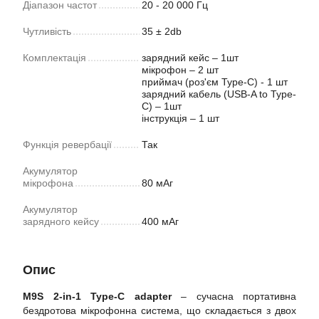
Діапазон частот
20 - 20 000 Гц
Чутливість
35 ± 2db
Комплектація
зарядний кейс – 1шт
мікрофон – 2 шт
приймач (роз'єм Type-C) - 1 шт
зарядний кабель (USB-A to Type-
C) – 1шт
інструкція – 1 шт
Функція ревербації
Так
Акумулятор
мікрофона
80 мАг
Акумулятор
зарядного кейсу
400 мАг
Опис
M9S 2-in-1 Type-C adapter
– сучасна портативна
бездротова мікрофонна система, що складається з двох