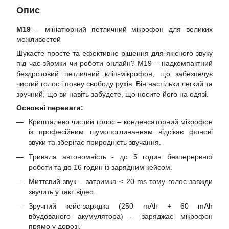
Опис
M19
– мініатюрний петличний мікрофон для великих
можливостей
Шукаєте просте та ефективне рішення для якісного звуку
під час зйомки чи роботи онлайн? M19 – надкомпактний
бездротовий петличний кліп-мікрофон, що забезпечує
чистий голос і повну свободу рухів. Він настільки легкий та
зручний, що ви навіть забудете, що носите його на одязі.
Основні переваги:
Кришталево чистий голос – конденсаторний мікрофон
із професійним шумопоглинанням відсікає фонові
звуки та зберігає природність звучання.
Тривала автономність - до 5 годин безперервної
роботи та до 16 годин із зарядним кейсом.
Миттєвий звук – затримка ≤ 20 ms тому голос завжди
звучить у такт відео.
Зручний кейс-зарядка (250 mAh + 60 mAh
вбудованого акумулятора) – заряджає мікрофон
прямо у дорозі.