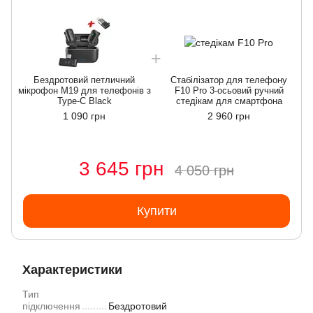
Бездротовий петличний
Стабілізатор для телефону
мікрофон M19 для телефонів з
F10 Pro 3-осьовий ручний
м
Type-C Black
стедікам для смартфона
1 090 грн
2 960 грн
3 645 грн
4 050 грн
Купити
Характеристики
Тип
підключення
Бездротовий