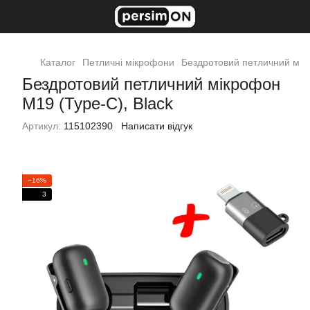
Каталог
Петличні мікрофони
Бездротовий петличний мік
Бездротовий петличний мікрофон
M19 (Type-C), Black
Артикул:
115102390
Написати відгук
−16%
3