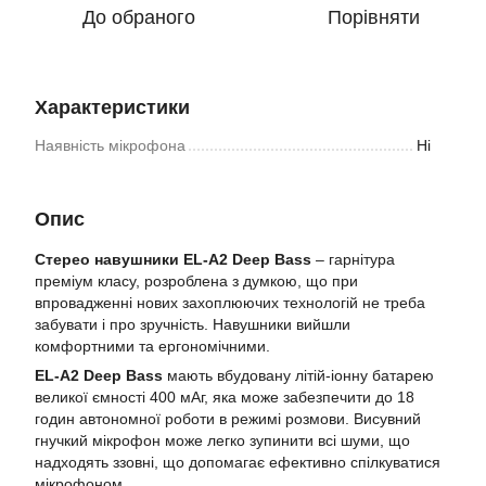
До обраного
Порівняти
Характеристики
Наявність мікрофона
Ні
Опис
Стерео навушники EL-A2 Deep Bass
– гарнітура
преміум класу, розроблена з думкою, що при
впровадженні нових захоплюючих технологій не треба
забувати і про зручність. Навушники вийшли
комфортними та ергономічними.
EL-A2 Deep Bass
мають вбудовану літій-іонну батарею
великої ємності 400 мАг, яка може забезпечити до 18
годин автономної роботи в режимі розмови. Висувний
гнучкий мікрофон може легко зупинити всі шуми, що
надходять ззовні, що допомагає ефективно спілкуватися
мікрофоном.