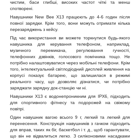
чистим, баси глибші, високих частот чіткі та менш
спотворені.
Навушники New Bee X13 працюють до 4-6 годин після
повної зарядки. Крім того, вони можуть отримати кілька
перезаряджень з кейсу.
Під час використання ви можете торкнутися будь-якого
навушника для керування телефоном, наприклад,
музичного перемикача, регулювання гучності,
телефонних дзвінків, голосового помічника тощо. Не
потрібно налаштовуватися через мобільні телефони. Крім
того, інтелектуальний світлодіодний дисплей живлення на
корпусі показує батарею, що залишилася в режимі
реального часу, що дозволяє дізнатися, чи потрібно
заряджати зарядну док-станцію чи ні.
Навушники X13 є водонепроникним для IPX6, підходить
для спортивного фітнесу та подорожей на свіжому
повітрі.
Один навушник вагою всього 9 г, легкий та легкий для
перенесення. Конструкція навушників з гачком підходить
для вправ, таких як біг, баскетбол і т. д., щоб гарантувати,
що він не відвалиться легко. З силіконовими насадками