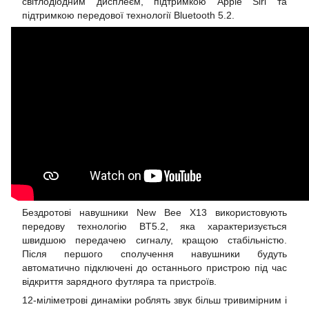
світлодіодним дисплеєм, підтримкою Apple Siri та
підтримкою передової технології Bluetooth 5.2.
Бездротові навушники New Bee X13 використовують
передову технологію BT5.2, яка характеризується
швидшою передачею сигналу, кращою стабільністю.
Після першого сполучення навушники будуть
автоматично підключені до останнього пристрою під час
відкриття зарядного футляра та пристроїв.
12-міліметрові динаміки роблять звук більш тривимірним і