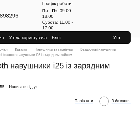
Графік роботи:
Пн
-
Пт
: 09.00 -
898296
18.00
Субота
: 11.00 -
17.00
ин
Угода користувача
Блог
Укр
оніки
Каталог
Навушники та гарнітури
Бездротові навушники
і bluetooth навушники i25 із зарядним кейсом
oth навушники i25 із зарядним
555
Написати відгук
Порівняти
В бажання