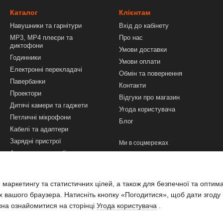
Каталог
Клієнтам
Навушники та гарнітури
Вхід до кабінету
MP3, MP4 плеєри та
Про нас
диктофони
Умови доставки
Годинники
Умови оплати
Електронні перекладачі
Обмін та повернення
Павербанки
Контакти
Проектори
Відгуки про магазин
Дитячі камери та гаджети
Угода користувача
Петличні мікрофони
Блог
Кабелі та адаптери
Зарядні пристрої
Ми в соцмережах
Аксесуари до мобільних
телефонів і смартфонів
Техніка та інструменти
 маркетингу та статистичних цілей, а також для безпечної та оптим
Аксесуари для ПК і ноутбуків
х вашого браузера. Натисніть кнопку «Погодитися», щоб дати згоду
жна ознайомитися на сторінці
Угода користувача
.