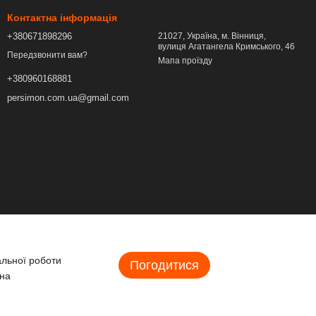
Контактна інформація
+380671898296
21027, Україна, м. Вінниця,
вулиця Агатангела Кримського, 46
Передзвонити вам?
Мапа проїзду
+380960168881
persimon.com.ua@gmail.com
альної роботи
Погодитися
 на