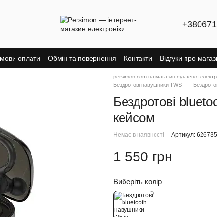
+380671
мови оплати
Обмін та повернення
Контакти
Відгуки про магаз
persimon.com.ua магазин сучасної електр
Бездротові навушники TWS
Бездротов
Бездротові blueto
кейсом
Немає в наявності
Артикул: 62673
1 550 грн
Виберіть колір