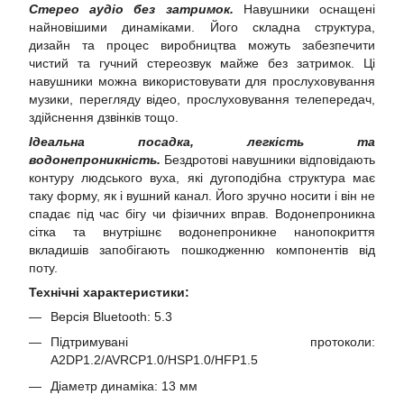
Стерео аудіо без затримок.
Навушники оснащені
найновішими динаміками. Його складна структура,
дизайн та процес виробництва можуть забезпечити
чистий та гучний стереозвук майже без затримок. Ці
навушники можна використовувати для прослуховування
музики, перегляду відео, прослуховування телепередач,
здійснення дзвінків тощо.
Ідеальна посадка, легкість та
водонепроникність.
Бездротові навушники відповідають
контуру людського вуха, які дугоподібна структура має
таку форму, як і вушний канал. Його зручно носити і він не
спадає під час бігу чи фізичних вправ. Водонепроникна
сітка та внутрішнє водонепроникне нанопокриття
вкладишів запобігають пошкодженню компонентів від
поту.
Технічні характеристики:
Версія Bluetooth: 5.3
Підтримувані протоколи:
A2DP1.2/AVRCP1.0/HSP1.0/HFP1.5
Діаметр динаміка: 13 мм