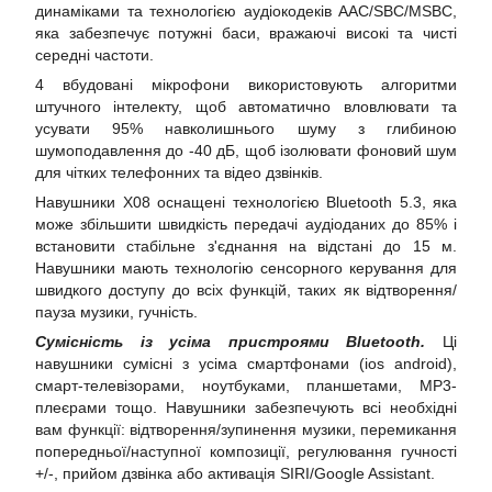
динаміками та технологією аудіокодеків AAC/SBC/MSBC,
яка забезпечує потужні баси, вражаючі високі та чисті
середні частоти.
4 вбудовані мікрофони використовують алгоритми
штучного інтелекту, щоб автоматично вловлювати та
усувати 95% навколишнього шуму з глибиною
шумоподавлення до -40 дБ, щоб ізолювати фоновий шум
для чітких телефонних та відео дзвінків.
Навушники X08 оснащені технологією Bluetooth 5.3, яка
може збільшити швидкість передачі аудіоданих до 85% і
встановити стабільне з'єднання на відстані до 15 м.
Навушники мають технологію сенсорного керування для
швидкого доступу до всіх функцій, таких як відтворення/
пауза музики, гучність.
Сумісність із усіма пристроями Bluetooth.
Ці
навушники сумісні з усіма смартфонами (ios android),
смарт-телевізорами, ноутбуками, планшетами, MP3-
плеєрами тощо. Навушники забезпечують всі необхідні
вам функції: відтворення/зупинення музики, перемикання
попередньої/наступної композиції, регулювання гучності
+/-, прийом дзвінка або активація SIRI/Google Assistant.