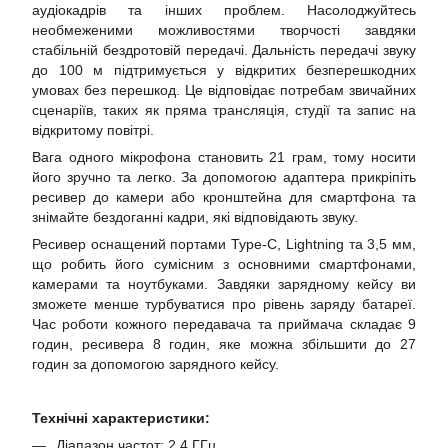
аудіокадрів та інших проблем. Насолоджуйтесь
необмеженими можливостями творчості завдяки
стабільній бездротовій передачі. Дальність передачі звуку
до 100 м підтримується у відкритих безперешкодних
умовах без перешкод. Це відповідає потребам звичайних
сценаріїв, таких як пряма трансляція, студії та запис на
відкритому повітрі.
Вага одного мікрофона становить 21 грам, тому носити
його зручно та легко. За допомогою адаптера прикріпіть
ресивер до камери або кронштейна для смартфона та
знімайте бездоганні кадри, які відповідають звуку.
Ресивер оснащений портами Type-C, Lightning та 3,5 мм,
що робить його сумісним з основними смартфонами,
камерами та ноутбуками. Завдяки зарядному кейсу ви
зможете менше турбуватися про рівень заряду батареї.
Час роботи кожного передавача та приймача складає 9
годин, ресивера 8 годин, яке можна збільшити до 27
годин за допомогою зарядного кейсу.
Технічні характеристики:
Діапазон частот: 2,4 ГГц