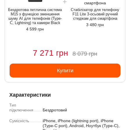
Бездротова петлична система
Стабілізатор для телефону
M15 з функцією зменшення
F11 Lite 3-осьовий ручний
шуму AI для телефонів (Type-
стедікам для смартфона
C, Lightning) та камери Black
3 480 грн
4 599 грн
7 271 грн
8 079 грн
Купити
Характеристики
Тип
підключення
Бездротовий
Сумісність
iPhone, iPhone (lightning port), iPhone
(Type-C port), Android, Ноутбук (Type-C),