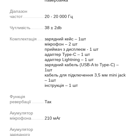
павербанка
Діапазон
частот
20 - 20 000 Гц
Чутливість
38 ± 2db
Комплектація
зарядний кейс – 1шт
мікрофон – 2 шт
приймач з дисплеєм - 1 шт
адаптер Type-C – 1 шт
адаптер Lightning – 1 шт
зарядний кабель (USB-A to Type-C) –
1шт
кабель для підключення 3,5 мм mini jack
– 1шт
інструкція – 1 шт
Функція
ревербації
Так
Акумулятор
мікрофона
210 мАг
Акумулятор
зарядного