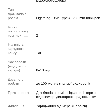
Відео/фотокамера
Тип
приймача /
роз’єм
Lightning, USB Type-C, 3,5 mm mini-jack
Кількість
мікрофонів у
комплекті
2
Наявність
зарядного
кейсу
Так
Час роботи
(від одного
заряду)
8–10 год
Дальність
роботи
до 100 метрів (прямої видимості)
Призначення
Для блогів, стрімів, підкастів, інтерв'ю,
відеокамер, диктофонів, радіосистем
Живлення
Заряджання від мережі, або від