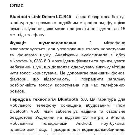
Опис
Bluetooth Link Dream LC-B45
– легка бездротова блютуз
гарнітура для розмов з подвійним мікрофоном, функцією
шумозаглушення, яка може працювати на відстані до 15
мет від телефону.
Функція шумоподавлення.
2 мікрофони
використовуються для уловлювання голосу користувача
та фонового шуму. Аналізуючи аудіосигнали з обох
мікрофонів, CVC 8.0 може ідентифікувати та придушувати
небажаний шум, що дозволяє одержувачу виклику чіткіше
чути голос користувача. Це допомагає зменшити фонові
фактори, що відволікають, і покращити загальну
розбірливість голосу користувача під час телефонних
розмов.
Передова технологія Bluetooth 5.0.
Ця гарнітура для
мобільного телефону оснащена вбудованим чіпом
Bluetooth V5.0, який забезпечує надійне та стабільне
бездротове з'єднання на відстані 15 метрів з iPhone,
мобільними телефонами Android, ноутбуками,
планшетами тощо. Підходить для водіїв-дальнобійників,