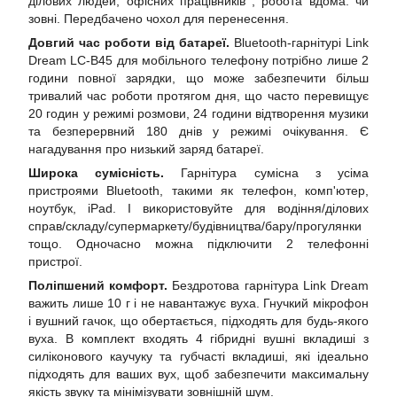
ділових людей, офісних працівників , робота вдома. чи
зовні. Передбачено чохол для перенесення.
Довгий час роботи від батареї.
Bluetooth-гарнітурі Link
Dream LC-B45 для мобільного телефону потрібно лише 2
години повної зарядки, що може забезпечити більш
тривалий час роботи протягом дня, що часто перевищує
20 годин у режимі розмови, 24 години відтворення музики
та безперервний 180 днів у режимі очікування. Є
нагадування про низький заряд батареї.
Широка сумісність.
Гарнітура сумісна з усіма
пристроями Bluetooth, такими як телефон, комп'ютер,
ноутбук, iPad. І використовуйте для водіння/ділових
справ/складу/супермаркету/будівництва/бару/прогулянки
тощо. Одночасно можна підключити 2 телефонні
пристрої.
Поліпшений комфорт.
Бездротова гарнітура Link Dream
важить лише 10 г і не навантажує вуха. Гнучкий мікрофон
і вушний гачок, що обертається, підходять для будь-якого
вуха. В комплект входять 4 гібридні вушні вкладиші з
силіконового каучуку та губчасті вкладиші, які ідеально
підходять для ваших вух, щоб забезпечити максимальну
якість звуку та мінімізувати зовнішній шум.