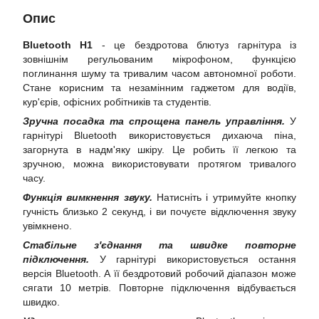
Опис
Bluetooth H1
- це бездротова блютуз гарнітура із
зовнішнім регульованим мікрофоном, функцією
поглинання шуму та тривалим часом автономної роботи.
Стане корисним та незамінним гаджетом для водіїв,
кур'єрів, офісних робітників та студентів.
Зручна посадка та спрощена панель управління.
У
гарнітурі Bluetooth використовується дихаюча піна,
загорнута в надм'яку шкіру. Це робить її легкою та
зручною, можна використовувати протягом тривалого
часу.
Функція вимкнення звуку.
Натисніть і утримуйте кнопку
гучність близько 2 секунд, і ви почуєте відключення звуку
увімкнено.
Стабільне з'єднання та швидке повторне
підключення.
У гарнітурі використовується остання
версія Bluetooth. А її бездротовий робочий діапазон може
сягати 10 метрів. Повторне підключення відбувається
швидко.