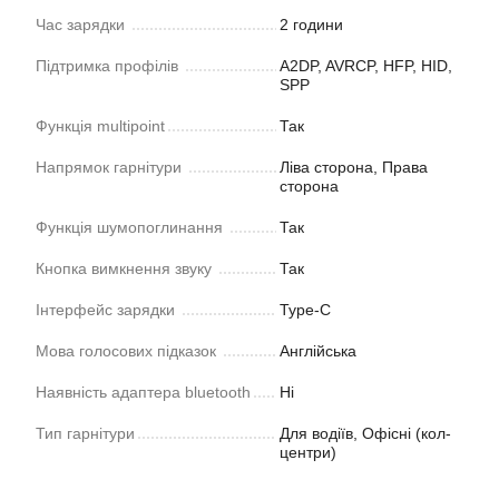
Час зарядки
2 години
Підтримка профілів
A2DP, AVRCP, HFP, HID,
SPP
Функція multipoint
Так
Напрямок гарнітури
Ліва сторона, Права
сторона
Функція шумопоглинання
Так
Кнопка вимкнення звуку
Так
Інтерфейс зарядки
Type-C
Мова голосових підказок
Англійська
Наявність адаптера bluetooth
Ні
Тип гарнітури
Для водіїв, Офісні (кол-
центри)