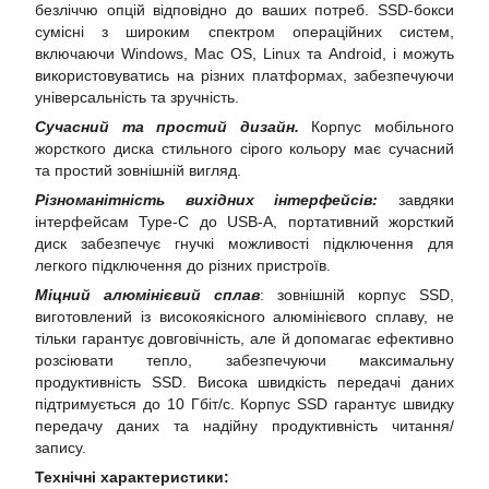
безліччю опцій відповідно до ваших потреб. SSD-бокси
сумісні з широким спектром операційних систем,
включаючи Windows, Mac OS, Linux та Android, і можуть
використовуватись на різних платформах, забезпечуючи
універсальність та зручність.
Сучасний та простий дизайн.
Корпус мобільного
жорсткого диска стильного сірого кольору має сучасний
та простий зовнішній вигляд.
Різноманітність вихідних інтерфейсів:
завдяки
інтерфейсам Type-C до USB-A, портативний жорсткий
диск забезпечує гнучкі можливості підключення для
легкого підключення до різних пристроїв.
Міцний алюмінієвий сплав
: зовнішній корпус SSD,
виготовлений із високоякісного алюмінієвого сплаву, не
тільки гарантує довговічність, але й допомагає ефективно
розсіювати тепло, забезпечуючи максимальну
продуктивність SSD. Висока швидкість передачі даних
підтримується до 10 Гбіт/с. Корпус SSD гарантує швидку
передачу даних та надійну продуктивність читання/
запису.
Технічні характеристики: