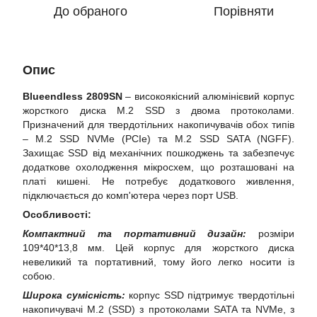
До обраного
Порівняти
Опис
Blueendless 2809SN
– високоякісний алюмінієвий корпус
жорсткого диска M.2 SSD з двома протоколами.
Призначений для твердотільних накопичувачів обох типів
– M.2 SSD NVMe (PCIe) та M.2 SSD SATA (NGFF).
Захищає SSD від механічних пошкоджень та забезпечує
додаткове охолодження мікросхем, що розташовані на
платі кишені. Не потребує додаткового живлення,
підключається до комп'ютера через порт USB.
Особливості:
Компактний та портативний дизайн:
розміри
109*40*13,8 мм. Цей корпус для жорсткого диска
невеликий та портативний, тому його легко носити із
собою.
Широка сумісність:
корпус SSD підтримує твердотільні
накопичувачі M.2 (SSD) з протоколами SATA та NVMe, з